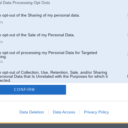
l Data Processing Opt Outs
o opt-out of the Sharing of my personal data.
In
o opt-out of the Sale of my Personal Data.
In
to opt-out of processing my Personal Data for Targeted
ing.
In
o opt-out of Collection, Use, Retention, Sale, and/or Sharing
ersonal Data that Is Unrelated with the Purposes for which it
lected.
Out
CONFIRM
 un nav saistīts ar
Galvena
|
Forums
|
Galerijas
|
Reģistrācija
|
Lietotaāji
|
Meklētājs
|
Reklā
Data Deletion
Data Access
Privacy Policy