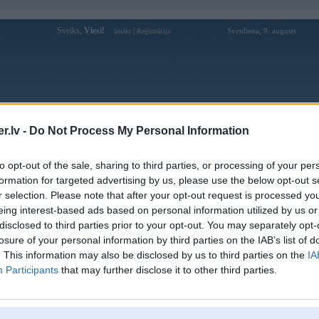
Sveiks,
Viesi!
|
Svetdiena, 9. augusts
Ienākt
Reģistrācija
Forums
Galerijas
Reģistrācija
Lietotāji
Meklētājs
.lv -
Do Not Process My Personal Information
Lietotāja Tetra profils
to opt-out of the sale, sharing to third parties, or processing of your per
formation for targeted advertising by us, please use the below opt-out s
Pēdējo reizi manīts: 19. May 2026, 14:22
r selection. Please note that after your opt-out request is processed y
eing interest-based ads based on personal information utilized by us or
Lietotājvārds:
Tetra
disclosed to third parties prior to your opt-out. You may separately opt-
Ziņojumi forumā:
0
losure of your personal information by third parties on the IAB’s list of
Pēdējie ziņojumi forumā
[
]
. This information may also be disclosed by us to third parties on the
IA
Participants
that may further disclose it to other third parties.