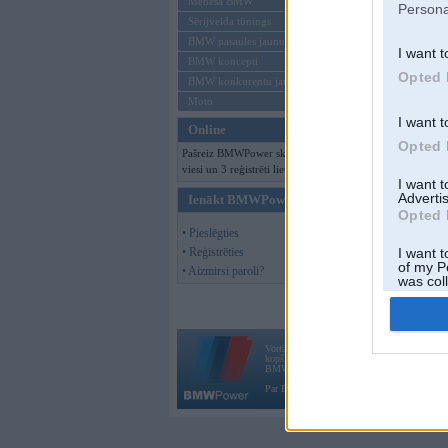
Mēneša BMW
Persona
Sērijveida tūnings
BMW pasaules jaunumi
I want t
BMW koncepti
Opted 
BMW konkurentu jaunumi
Moto
I want t
Online
Opted 
Pašreiz BMWPower skatās 177
viesi un 3 reģistrēti lietotāji.
I want 
Advertis
Ienākt BMWPower
Opted 
• Pieslēgties
• Reģistrēties
I want t
of my P
• Aizmirsi paroli?
was col
Opted 
Vortāls BMWPower.lv darbojas
kopš 2002. gada 14. maija. Tas nav auto klubs
BMW AG.
Par BMWPower
|
Kontakti
|
Reklāma