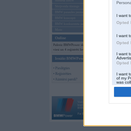
Mēneša BMW
Persona
Sērijveida tūnings
BMW pasaules jaunumi
I want t
BMW koncepti
Opted 
BMW konkurentu jaunumi
Moto
I want t
Online
Opted 
Pašreiz BMWPower skatās 195
viesi un 4 reģistrēti lietotāji.
I want 
Advertis
Ienākt BMWPower
Opted 
• Pieslēgties
• Reģistrēties
I want t
of my P
• Aizmirsi paroli?
was col
Opted 
Vortāls BMWPower.lv darbojas
kopš 2002. gada 14. maija. Tas nav auto klubs
BMW AG.
Par BMWPower
|
Kontakti
|
Reklāma