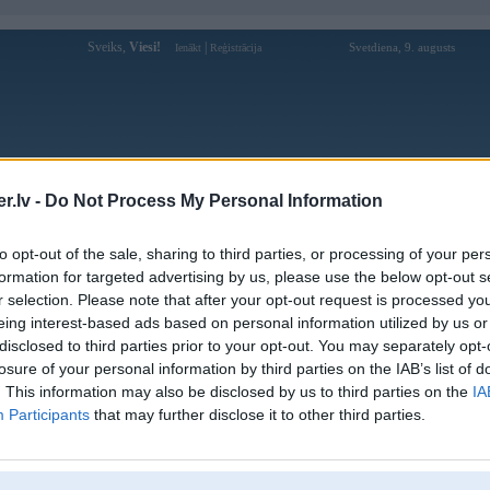
Sveiks,
Viesi!
|
Svetdiena, 9. augusts
Ienākt
Reģistrācija
Forums
Galerijas
Reģistrācija
Lietotāji
Meklētājs
.lv -
Do Not Process My Personal Information
Lietotāja Teenpattiyesorg profils
to opt-out of the sale, sharing to third parties, or processing of your per
formation for targeted advertising by us, please use the below opt-out s
Lietotājvārds:
Teenpattiyesorg
r selection. Please note that after your opt-out request is processed y
eing interest-based ads based on personal information utilized by us or
Nodarbošanās:
Student
disclosed to third parties prior to your opt-out. You may separately opt-
Ziņojumi forumā:
0
losure of your personal information by third parties on the IAB’s list of
Pēdējie ziņojumi forumā
[
]
. This information may also be disclosed by us to third parties on the
IA
Participants
that may further disclose it to other third parties.