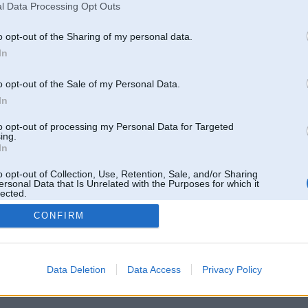
l Data Processing Opt Outs
o opt-out of the Sharing of my personal data.
In
o opt-out of the Sale of my Personal Data.
In
to opt-out of processing my Personal Data for Targeted
ing.
In
o opt-out of Collection, Use, Retention, Sale, and/or Sharing
ersonal Data that Is Unrelated with the Purposes for which it
lected.
Out
CONFIRM
 un nav saistīts ar
Galvena
|
Forums
|
Galerijas
|
Reģistrācija
|
Lietotaāji
|
Meklētājs
|
Reklā
Data Deletion
Data Access
Privacy Policy