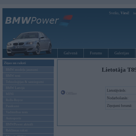
Sveiks,
Viesi!
Ie
Galvenā
Forums
Galerijas
Ziņas un raksti
Lietotāja T8
BMW modeļu jaunumi
BMW testi
Tehnoloģijas & sasniegumi
BMW Latvijā
Lietotājvārds:
Offline
MINI
Nodarbošanās:
Rolls-Royce
Ziņojumi forumā:
Pasākumi
Vadāmības tests
Autosports
BMWPower aktuāli
Reklāmas raksti