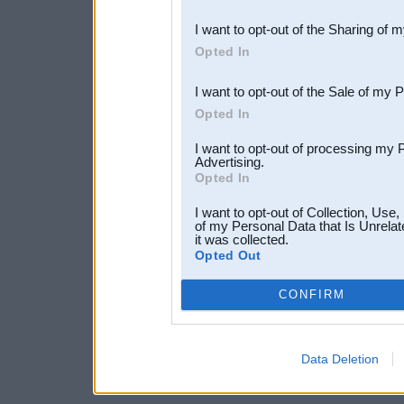
also be disclosed by us to 
I want to opt-out of the Sharing of 
Downstream Participants
th
Opted In
third parties.
I want to opt-out of the Sale of my 
Opted In
I want to opt-out of processing my 
Advertising.
Opted In
I want to opt-out of Collection, Use
of my Personal Data that Is Unrelat
it was collected.
Opted Out
CONFIRM
Data Deletion