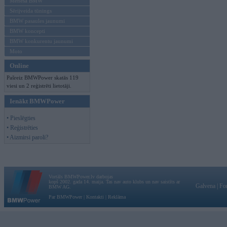
Mēneša BMW
Sērijveida tūnings
BMW pasaules jaunumi
BMW koncepti
BMW konkurentu jaunumi
Moto
Online
Pašreiz BMWPower skatās 119
viesi un 2 reģistrēti lietotāji.
Ienākt BMWPower
• Pieslēgties
• Reģistrēties
• Aizmirsi paroli?
Vortāls BMWPower.lv darbojas
kopš 2002. gada 14. maija. Tas nav auto klubs un nav saistīts ar
Galvena
|
Fo
BMW AG.
Par BMWPower
|
Kontakti
|
Reklāma