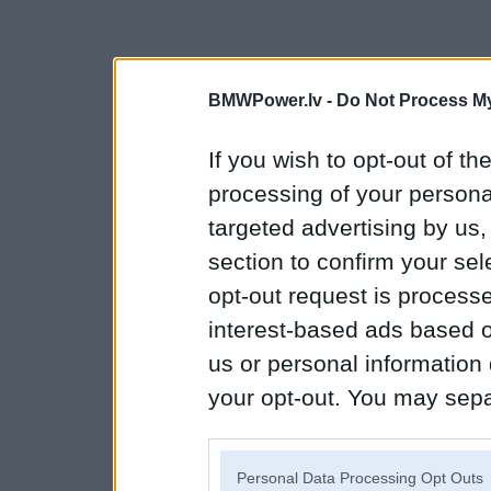
BMWPower.lv -
Do Not Process My
If you wish to opt-out of the
processing of your personal
targeted advertising by us
section to confirm your sel
opt-out request is proces
interest-based ads based o
us or personal information d
your opt-out. You may separ
disclosure of your personal
IAB’s list of downstream pa
Personal Data Processing Opt Outs