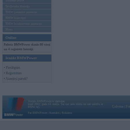
Mēneša BMW
Sērijveida tūnings
BMW pasaules jaunumi
BMW koncepti
BMW konkurentu jaunumi
Moto
Online
Pašreiz BMWPower skatās 80 viesi
un 4 reģistrēti lietotāji.
Ienākt BMWPower
• Pieslēgties
• Reģistrēties
• Aizmirsi paroli?
Vortāls BMWPower.lv darbojas
kopš 2002. gada 14. maija. Tas nav auto klubs un nav saistīts ar
Galvena
|
Fo
BMW AG.
Par BMWPower
|
Kontakti
|
Reklāma