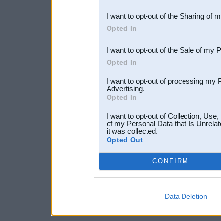
also be disclosed by us to 
I want to opt-out of the Sharing of 
Downstream Participants
th
Opted In
third parties.
I want to opt-out of the Sale of my 
Opted In
I want to opt-out of processing my 
Advertising.
Opted In
I want to opt-out of Collection, Use
of my Personal Data that Is Unrelat
it was collected.
Opted Out
CONFIRM
Data Deletion