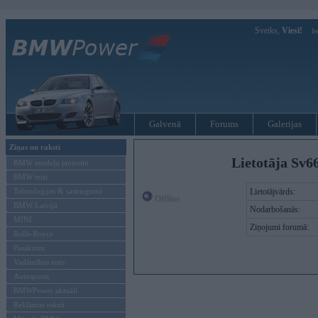
Sveiks,
Viesi!
Ie
Galvenā
Forums
Galerijas
Ziņas un raksti
Lietotāja Sv6
BMW modeļu jaunumi
BMW testi
Tehnoloģijas & sasniegumi
Lietotājvārds:
Offline
BMW Latvijā
Nodarbošanās:
MINI
Ziņojumi forumā:
Rolls-Royce
Pasākumi
Vadāmības tests
Autosports
BMWPower aktuāli
Reklāmas raksti