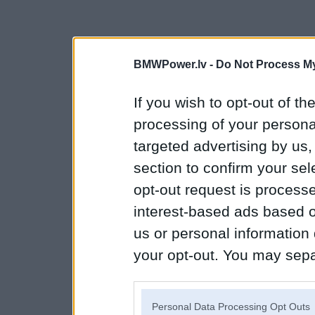
BMWPower.lv -
Do Not Process My
If you wish to opt-out of the
processing of your personal
targeted advertising by us
section to confirm your sel
opt-out request is proces
interest-based ads based o
us or personal information d
your opt-out. You may separ
disclosure of your personal
IAB’s list of downstream pa
Personal Data Processing Opt Outs