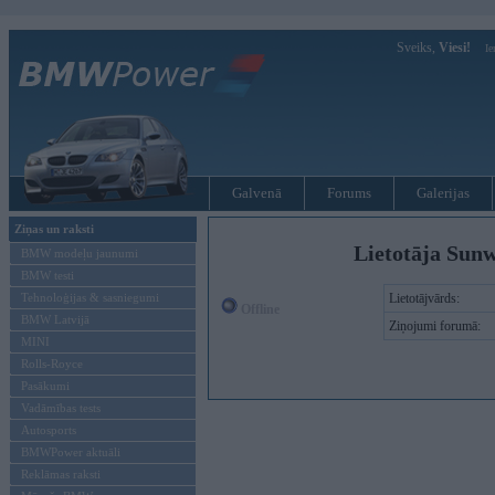
Sveiks,
Viesi!
Ie
Galvenā
Forums
Galerijas
Ziņas un raksti
Lietotāja Sunw
BMW modeļu jaunumi
BMW testi
Tehnoloģijas & sasniegumi
Lietotājvārds:
Offline
BMW Latvijā
Ziņojumi forumā:
MINI
Rolls-Royce
Pasākumi
Vadāmības tests
Autosports
BMWPower aktuāli
Reklāmas raksti