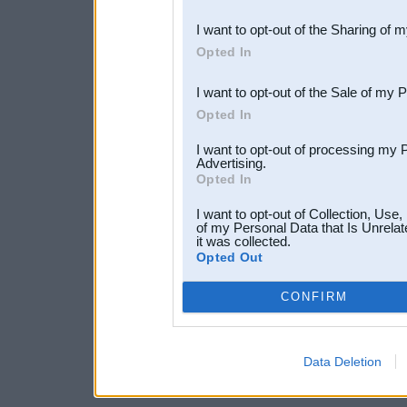
also be disclosed by us to 
I want to opt-out of the Sharing of 
Downstream Participants
th
Opted In
third parties.
I want to opt-out of the Sale of my 
Opted In
I want to opt-out of processing my 
Advertising.
Opted In
I want to opt-out of Collection, Use
of my Personal Data that Is Unrelat
it was collected.
Opted Out
CONFIRM
Data Deletion