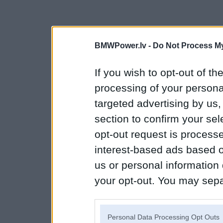
BMWPower.lv -
Do Not Process My
If you wish to opt-out of the
processing of your personal
targeted advertising by us
section to confirm your sel
opt-out request is proces
interest-based ads based o
us or personal information d
your opt-out. You may separ
disclosure of your personal
IAB’s list of downstream pa
Personal Data Processing Opt Outs