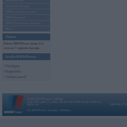
Mēneša BMW
Sērijveida tūnings
BMW pasaules jaunumi
BMW koncepti
BMW konkurentu jaunumi
Moto
Online
Pašreiz BMWPower skatās 151
viesi un 7 reģistrēti lietotāji.
Ienākt BMWPower
• Pieslēgties
• Reģistrēties
• Aizmirsi paroli?
Vortāls BMWPower.lv darbojas
kopš 2002. gada 14. maija. Tas nav auto klubs un nav saistīts ar
Galvena
|
Fo
BMW AG.
Par BMWPower
|
Kontakti
|
Reklāma