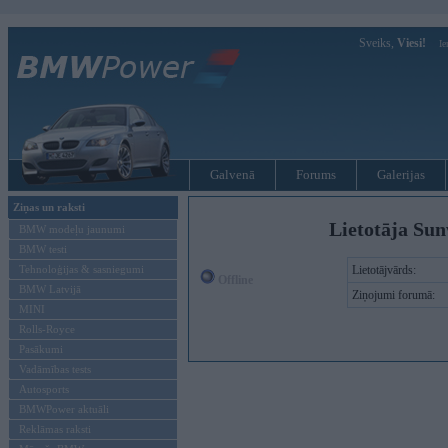
Sveiks,
Viesi!
Ie
Galvenā
Forums
Galerijas
Ziņas un raksti
Lietotāja Sun
BMW modeļu jaunumi
BMW testi
Tehnoloģijas & sasniegumi
Lietotājvārds:
Offline
BMW Latvijā
Ziņojumi forumā:
MINI
Rolls-Royce
Pasākumi
Vadāmības tests
Autosports
BMWPower aktuāli
Reklāmas raksti