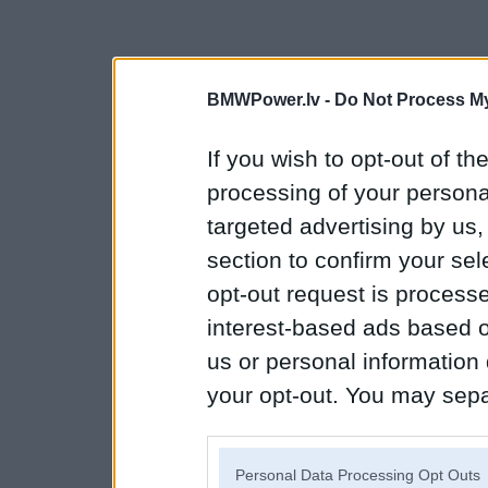
BMWPower.lv -
Do Not Process My
If you wish to opt-out of the
processing of your personal
targeted advertising by us
section to confirm your sel
opt-out request is proces
interest-based ads based o
us or personal information d
your opt-out. You may separ
disclosure of your personal
IAB’s list of downstream pa
Personal Data Processing Opt Outs