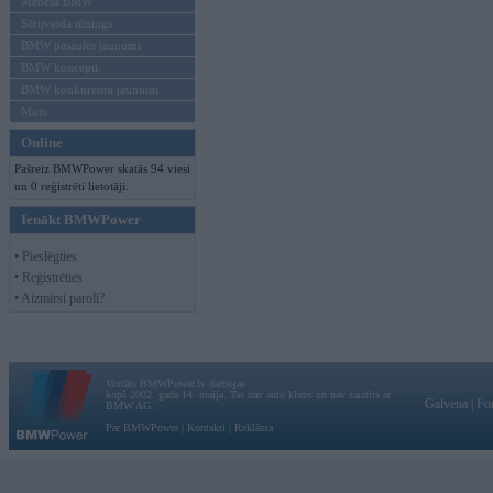
Mēneša BMW
Sērijveida tūnings
BMW pasaules jaunumi
BMW koncepti
BMW konkurentu jaunumi
Moto
Online
Pašreiz BMWPower skatās 94 viesi
un 0 reģistrēti lietotāji.
Ienākt BMWPower
• Pieslēgties
• Reģistrēties
• Aizmirsi paroli?
Vortāls BMWPower.lv darbojas
kopš 2002. gada 14. maija. Tas nav auto klubs un nav saistīts ar
Galvena
|
Fo
BMW AG.
Par BMWPower
|
Kontakti
|
Reklāma