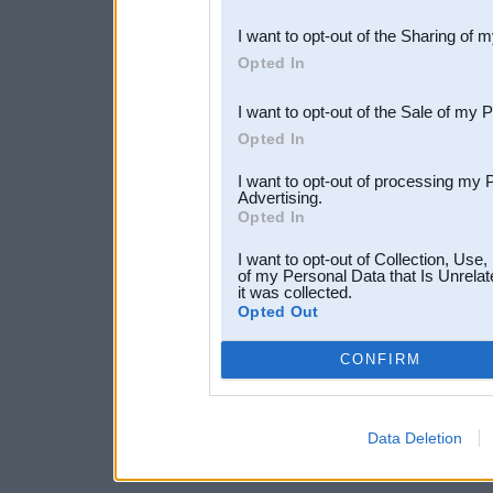
also be disclosed by us to 
I want to opt-out of the Sharing of 
Downstream Participants
th
Opted In
third parties.
I want to opt-out of the Sale of my 
Opted In
I want to opt-out of processing my 
Advertising.
Opted In
I want to opt-out of Collection, Use
of my Personal Data that Is Unrelat
it was collected.
Opted Out
CONFIRM
Data Deletion