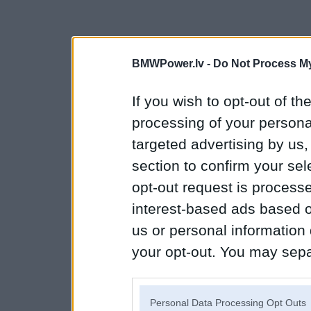
BMWPower.lv -
Do Not Process My
If you wish to opt-out of the
processing of your personal
targeted advertising by us
section to confirm your sel
opt-out request is proces
interest-based ads based o
us or personal information d
your opt-out. You may separ
disclosure of your personal
IAB’s list of downstream pa
Personal Data Processing Opt Outs