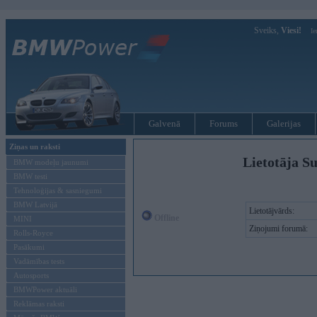
Sveiks,
Viesi!
Ie
Galvenā
Forums
Galerijas
Ziņas un raksti
Lietotāja Su
BMW modeļu jaunumi
BMW testi
Tehnoloģijas & sasniegumi
BMW Latvijā
Lietotājvārds:
Offline
MINI
Ziņojumi forumā:
Rolls-Royce
Pasākumi
Vadāmības tests
Autosports
BMWPower aktuāli
Reklāmas raksti