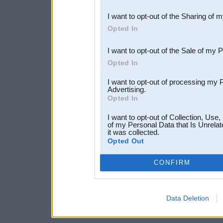
also be disclosed by us to 
I want to opt-out of the Sharing of 
Downstream Participants
th
Opted In
third parties.
I want to opt-out of the Sale of my 
Opted In
I want to opt-out of processing my 
Advertising.
Opted In
I want to opt-out of Collection, Use
of my Personal Data that Is Unrelat
it was collected.
Opted Out
CONFIRM
Data Deletion