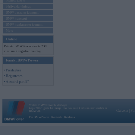
Mēneša BMW
Sērijveida tūnings
BMW pasaules jaunumi
BMW koncepti
BMW konkurentu jaunumi
Moto
Online
Pašreiz BMWPower skatās 239
viesi un 2 reģistrēti lietotāji.
Ienākt BMWPower
• Pieslēgties
• Reģistrēties
• Aizmirsi paroli?
Vortāls BMWPower.lv darbojas
kopš 2002. gada 14. maija. Tas nav auto klubs un nav saistīts ar
Galvena
|
Fo
BMW AG.
Par BMWPower
|
Kontakti
|
Reklāma