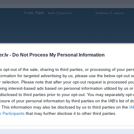
Sveiks,
Viesi!
|
Sestdiena, 8. augusts
Ienākt
Reģistrācija
Forums
Galerijas
Reģistrācija
Lietotāji
Meklētājs
.lv -
Do Not Process My Personal Information
Lietotāja Stalwart profils
to opt-out of the sale, sharing to third parties, or processing of your per
formation for targeted advertising by us, please use the below opt-out s
Pēdējo reizi manīts: 22. Jul 2021, 23:33
r selection. Please note that after your opt-out request is processed y
eing interest-based ads based on personal information utilized by us or
Lietotājvārds:
Stalwart
disclosed to third parties prior to your opt-out. You may separately opt-
Pilsēta:
Rīga
losure of your personal information by third parties on the IAB’s list of
Braucu ar:
XV1600
. This information may also be disclosed by us to third parties on the
IA
Ziņojumi forumā:
436
Participants
that may further disclose it to other third parties.
Pēdējie ziņojumi forumā
[
]