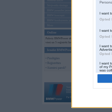
Mēneša BMW
Persona
Sērijveida tūnings
BMW pasaules jaunumi
I want t
BMW koncepti
Opted 
BMW konkurentu jaunumi
Moto
I want t
Online
Opted 
Pašreiz BMWPower skatās 162
viesi un 5 reģistrēti lietotāji.
I want 
Advertis
Ienākt BMWPower
Opted 
• Pieslēgties
• Reģistrēties
I want t
of my P
• Aizmirsi paroli?
was col
Opted 
Vortāls BMWPower.lv darbojas
kopš 2002. gada 14. maija. Tas nav auto klubs
BMW AG.
Par BMWPower
|
Kontakti
|
Reklāma