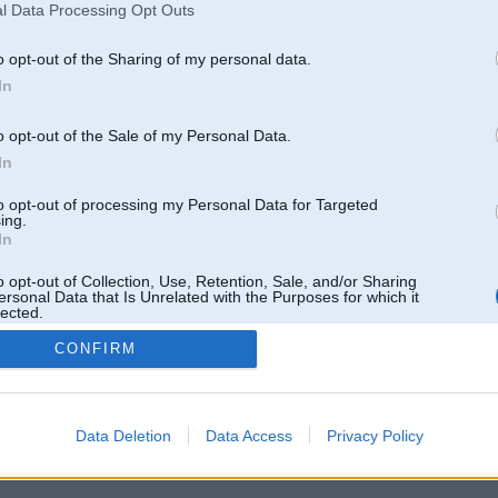
l Data Processing Opt Outs
o opt-out of the Sharing of my personal data.
In
o opt-out of the Sale of my Personal Data.
In
to opt-out of processing my Personal Data for Targeted
ing.
In
o opt-out of Collection, Use, Retention, Sale, and/or Sharing
ersonal Data that Is Unrelated with the Purposes for which it
lected.
Out
CONFIRM
 un nav saistīts ar
Galvena
|
Forums
|
Galerijas
|
Reģistrācija
|
Lietotaāji
|
Meklētājs
|
Reklā
Data Deletion
Data Access
Privacy Policy