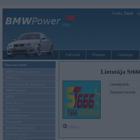
Sveiks,
Viesi!
Ie
Galvenā
Forums
Galerijas
Ziņas un raksti
Lietotāja St66
BMW modeļu jaunumi
BMW testi
Tehnoloģijas & sasniegumi
Lietotājvārds:
BMW Latvijā
Ziņojumi forumā:
MINI
Rolls-Royce
Pasākumi
Vadāmības tests
Autosports
Offline
BMWPower aktuāli
Reklāmas raksti