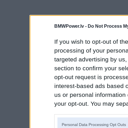
BMWPower.lv -
Do Not Process My
If you wish to opt-out of the
processing of your personal
targeted advertising by us
section to confirm your sel
opt-out request is proces
interest-based ads based o
us or personal information d
your opt-out. You may separ
disclosure of your personal
IAB’s list of downstream pa
Personal Data Processing Opt Outs