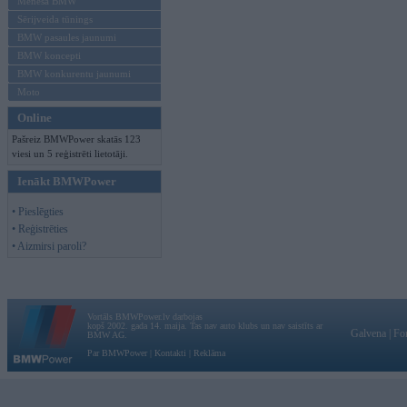
Mēneša BMW
Sērijveida tūnings
BMW pasaules jaunumi
BMW koncepti
BMW konkurentu jaunumi
Moto
Online
Pašreiz BMWPower skatās 123
viesi un 5 reģistrēti lietotāji.
Ienākt BMWPower
• Pieslēgties
• Reģistrēties
• Aizmirsi paroli?
Vortāls BMWPower.lv darbojas
kopš 2002. gada 14. maija. Tas nav auto klubs un nav saistīts ar
Galvena
|
Fo
BMW AG.
Par BMWPower
|
Kontakti
|
Reklāma