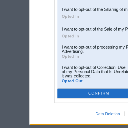
also be disclosed by us to 
I want to opt-out of the Sharing of 
Downstream Participants
th
Opted In
third parties.
I want to opt-out of the Sale of my 
Opted In
I want to opt-out of processing my 
Advertising.
Opted In
I want to opt-out of Collection, Use
of my Personal Data that Is Unrelat
it was collected.
Opted Out
CONFIRM
Data Deletion