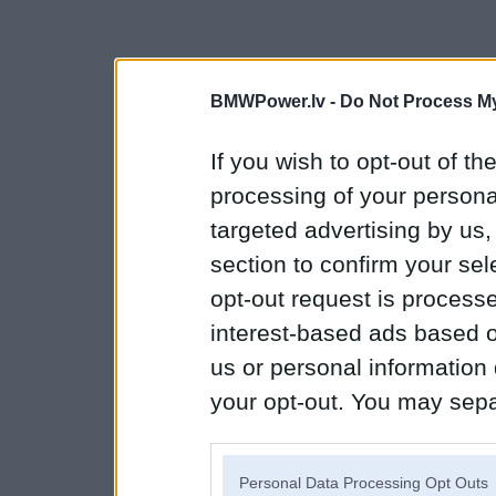
BMWPower.lv -
Do Not Process My
If you wish to opt-out of the
processing of your personal
targeted advertising by us
section to confirm your sel
opt-out request is proces
interest-based ads based o
us or personal information d
your opt-out. You may separ
disclosure of your personal
IAB’s list of downstream pa
Personal Data Processing Opt Outs