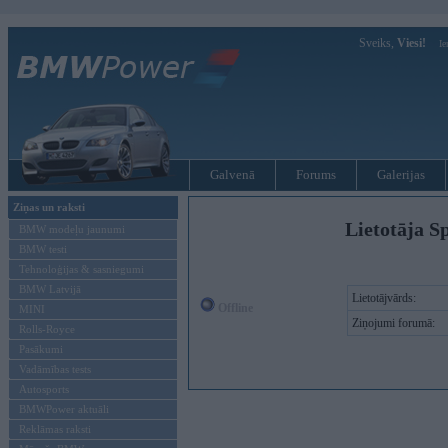
Sveiks,
Viesi!
Ie
Galvenā
Forums
Galerijas
Ziņas un raksti
Lietotāja Sp
BMW modeļu jaunumi
BMW testi
Tehnoloģijas & sasniegumi
BMW Latvijā
Lietotājvārds:
Offline
MINI
Ziņojumi forumā:
Rolls-Royce
Pasākumi
Vadāmības tests
Autosports
BMWPower aktuāli
Reklāmas raksti