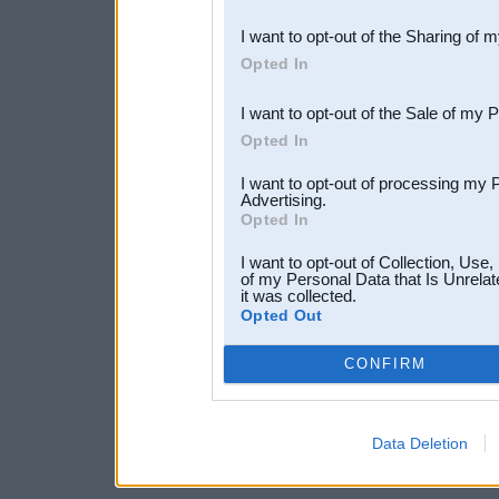
also be disclosed by us to 
I want to opt-out of the Sharing of 
Downstream Participants
th
Opted In
third parties.
I want to opt-out of the Sale of my 
Opted In
I want to opt-out of processing my 
Advertising.
Opted In
I want to opt-out of Collection, Use
of my Personal Data that Is Unrelat
it was collected.
Opted Out
CONFIRM
Data Deletion