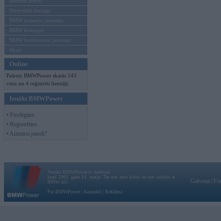
Mēneša BMW
Sērijveida tūnings
BMW pasaules jaunumi
BMW koncepti
BMW konkurentu jaunumi
Moto
Online
Pašreiz BMWPower skatās 143
viesi un 4 reģistrēti lietotāji.
Ienākt BMWPower
• Pieslēgties
• Reģistrēties
• Aizmirsi paroli?
Vortāls BMWPower.lv darbojas
kopš 2002. gada 14. maija. Tas nav auto klubs un nav saistīts ar
Galvena
|
Fo
BMW AG.
Par BMWPower
|
Kontakti
|
Reklāma