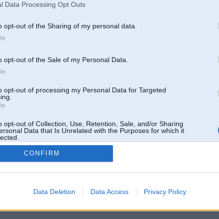
l Data Processing Opt Outs
o opt-out of the Sharing of my personal data.
In
o opt-out of the Sale of my Personal Data.
In
to opt-out of processing my Personal Data for Targeted
ing.
In
o opt-out of Collection, Use, Retention, Sale, and/or Sharing
ersonal Data that Is Unrelated with the Purposes for which it
lected.
Out
CONFIRM
 un nav saistīts ar
Galvena
|
Forums
|
Galerijas
|
Reģistrācija
|
Lietotaāji
|
Meklētājs
|
Reklā
Data Deletion
Data Access
Privacy Policy