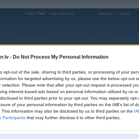
Sveiks,
Viesi!
|
Piektdiena, 7. augusts
Ienākt
Reģistrācija
Forums
Galerijas
Reģistrācija
Lietotāji
Meklētājs
.lv -
Do Not Process My Personal Information
Lietotāja SpokuPavaars profils
to opt-out of the sale, sharing to third parties, or processing of your per
formation for targeted advertising by us, please use the below opt-out s
Pēdējo reizi manīts: 18. Jan 2013, 21:37
r selection. Please note that after your opt-out request is processed y
eing interest-based ads based on personal information utilized by us or
Lietotājvārds:
SpokuPavaars
disclosed to third parties prior to your opt-out. You may separately opt-
Braucu ar:
Pannu
losure of your personal information by third parties on the IAB’s list of
Nodarbošanās:
Metāla konstrukcijas.
. This information may also be disclosed by us to third parties on the
IA
Intereses:
Foto.
Participants
that may further disclose it to other third parties.
Ziņojumi forumā:
32
Pēdējie ziņojumi forumā
[
]