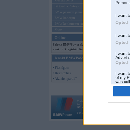
Mēneša BMW
Persona
Sērijveida tūnings
BMW pasaules jaunumi
I want t
BMW koncepti
Opted 
BMW konkurentu jaunumi
Moto
I want t
Online
Opted 
Pašreiz BMWPower skatās 155
viesi un 3 reģistrēti lietotāji.
I want 
Advertis
Ienākt BMWPower
Opted 
• Pieslēgties
• Reģistrēties
I want t
of my P
• Aizmirsi paroli?
was col
Opted 
Vortāls BMWPower.lv darbojas
kopš 2002. gada 14. maija. Tas nav auto klubs
BMW AG.
Par BMWPower
|
Kontakti
|
Reklāma