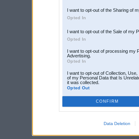
also be disclosed by us to 
I want to opt-out of the Sharing of 
Downstream Participants
th
Opted In
third parties.
I want to opt-out of the Sale of my 
Opted In
I want to opt-out of processing my 
Advertising.
Opted In
I want to opt-out of Collection, Use
of my Personal Data that Is Unrelat
it was collected.
Opted Out
CONFIRM
Data Deletion