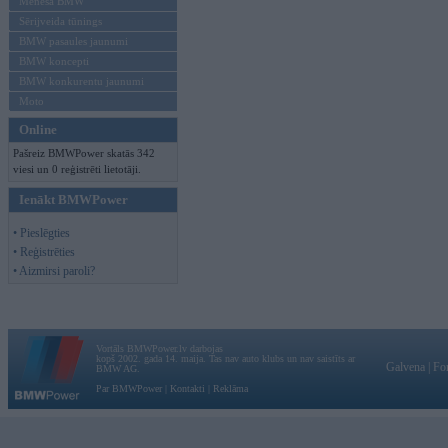
Mēneša BMW
Sērijveida tūnings
BMW pasaules jaunumi
BMW koncepti
BMW konkurentu jaunumi
Moto
Online
Pašreiz BMWPower skatās 342
viesi un 0 reģistrēti lietotāji.
Ienākt BMWPower
• Pieslēgties
• Reģistrēties
• Aizmirsi paroli?
Vortāls BMWPower.lv darbojas
kopš 2002. gada 14. maija. Tas nav auto klubs un nav saistīts ar
Galvena
|
Fo
BMW AG.
Par BMWPower
|
Kontakti
|
Reklāma