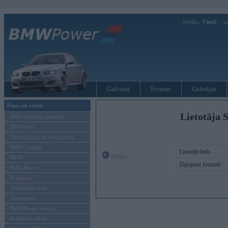
Sveiks,
Viesi!
Ie
Galvenā
Forums
Galerijas
Ziņas un raksti
Lietotāja 
BMW modeļu jaunumi
BMW testi
Tehnoloģijas & sasniegumi
BMW Latvijā
Lietotājvārds:
Offline
MINI
Ziņojumi forumā:
Rolls-Royce
Pasākumi
Vadāmības tests
Autosports
BMWPower aktuāli
Reklāmas raksti