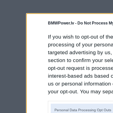
BMWPower.lv -
Do Not Process My
If you wish to opt-out of the
processing of your personal
targeted advertising by us
section to confirm your sel
opt-out request is proces
interest-based ads based o
us or personal information d
your opt-out. You may separ
disclosure of your personal
IAB’s list of downstream pa
Personal Data Processing Opt Outs