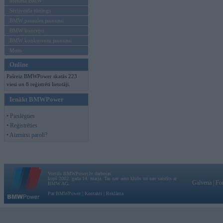
Mēneša BMW
Sērijveida tūnings
BMW pasaules jaunumi
BMW koncepti
BMW konkurentu jaunumi
Moto
Online
Pašreiz BMWPower skatās 223
viesi un 8 reģistrēti lietotāji.
Ienākt BMWPower
• Pieslēgties
• Reģistrēties
• Aizmirsi paroli?
Vortāls BMWPower.lv darbojas
kopš 2002. gada 14. maija. Tas nav auto klubs un nav saistīts ar
Galvena
|
Fo
BMW AG.
Par BMWPower
|
Kontakti
|
Reklāma