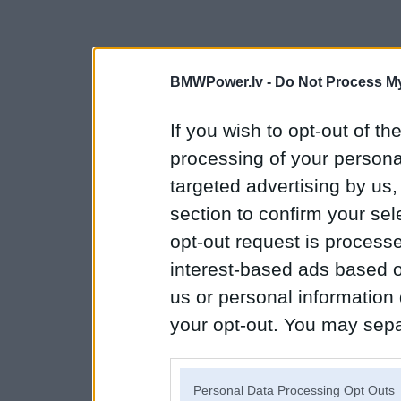
BMWPower.lv -
Do Not Process My
If you wish to opt-out of the
processing of your personal
targeted advertising by us
section to confirm your sel
opt-out request is proces
interest-based ads based o
us or personal information d
your opt-out. You may separ
disclosure of your personal
IAB’s list of downstream pa
Personal Data Processing Opt Outs