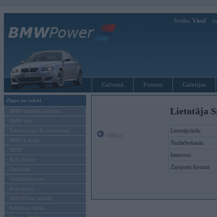
Sveiks,
Viesi!
Ie
Galvenā
Forums
Galerijas
Ziņas un raksti
Lietotāja 
BMW modeļu jaunumi
BMW testi
Tehnoloģijas & sasniegumi
Lietotājvārds:
Offline
BMW Latvijā
Nodarbošanās:
MINI
Intereses:
Rolls-Royce
Ziņojumi forumā:
Pasākumi
Vadāmības tests
Autosports
BMWPower aktuāli
Reklāmas raksti