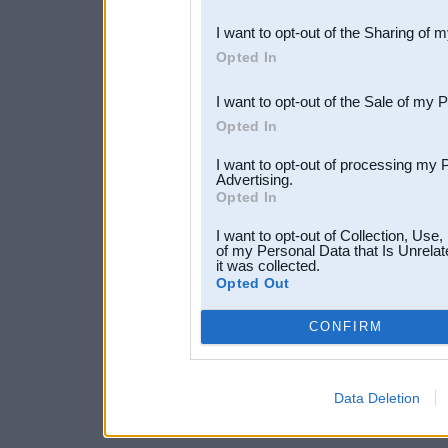
also be disclosed by us to 
I want to opt-out of the Sharing of 
Downstream Participants
th
Opted In
third parties.
I want to opt-out of the Sale of my 
Opted In
I want to opt-out of processing my 
Advertising.
Opted In
I want to opt-out of Collection, Use
of my Personal Data that Is Unrelat
it was collected.
Opted Out
CONFIRM
Data Deletion