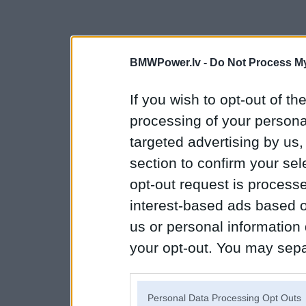
BMWPower.lv -
Do Not Process My
If you wish to opt-out of the
processing of your personal
targeted advertising by us
section to confirm your sel
opt-out request is proces
interest-based ads based o
us or personal information d
your opt-out. You may separ
disclosure of your personal
IAB’s list of downstream pa
Personal Data Processing Opt Outs