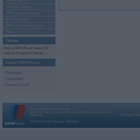
Mēneša BMW
Sērijveida tūnings
BMW pasaules jaunumi
BMW koncepti
BMW konkurentu jaunumi
Moto
Online
Pašreiz BMWPower skatās 132
viesi un 0 reģistrēti lietotāji.
Ienākt BMWPower
• Pieslēgties
• Reģistrēties
• Aizmirsi paroli?
Vortāls BMWPower.lv darbojas
kopš 2002. gada 14. maija. Tas nav auto klubs un nav saistīts ar
Galvena
|
Fo
BMW AG.
Par BMWPower
|
Kontakti
|
Reklāma