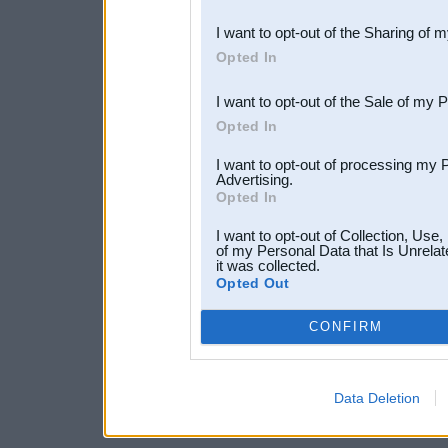
also be disclosed by us to 
I want to opt-out of the Sharing of 
Downstream Participants
th
Opted In
third parties.
I want to opt-out of the Sale of my 
Opted In
I want to opt-out of processing my 
Advertising.
Opted In
I want to opt-out of Collection, Use
of my Personal Data that Is Unrelat
it was collected.
Opted Out
CONFIRM
Data Deletion