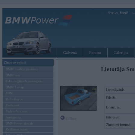
Sveiks,
Viesi!
Ie
Galvenā
Forums
Galerijas
Ziņas un raksti
Lietotāja Sm
BMW modeļu jaunumi
BMW testi
Tehnoloģijas & sasniegumi
BMW Latvijā
Lietotājvārds:
MINI
Pilsēta:
Rolls-Royce
Pasākumi
Braucu ar:
Vadāmības tests
Intereses:
Autosports
Offline
BMWPower aktuāli
Ziņojumi forumā:
Reklāmas raksti