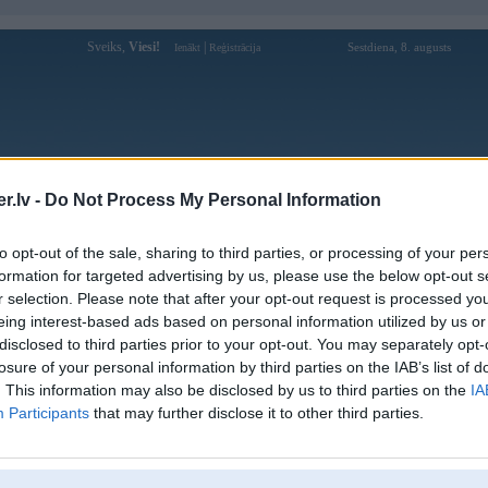
Sveiks,
Viesi!
|
Sestdiena, 8. augusts
Ienākt
Reģistrācija
Forums
Galerijas
Reģistrācija
Lietotāji
Meklētājs
.lv -
Do Not Process My Personal Information
Lietotāja Smalkais profils
to opt-out of the sale, sharing to third parties, or processing of your per
formation for targeted advertising by us, please use the below opt-out s
Pēdējo reizi manīts: 11. Dec 2024, 15:13
r selection. Please note that after your opt-out request is processed y
eing interest-based ads based on personal information utilized by us or
Lietotājvārds:
Smalkais
disclosed to third parties prior to your opt-out. You may separately opt-
Pilsēta:
Rīga
losure of your personal information by third parties on the IAB’s list of
Braucu ar:
BMW
. This information may also be disclosed by us to third parties on the
IA
Ziņojumi forumā:
762
Participants
that may further disclose it to other third parties.
Pēdējie ziņojumi forumā
[
]