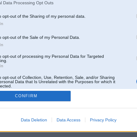
l Data Processing Opt Outs
nājumi
o opt-out of the Sharing of my personal data.
-2015
Liekot jaunu sludinājumu, iepriekšējo izdzēs!
4-2015
In
o opt-out of the Sale of my Personal Data.
In
to opt-out of processing my Personal Data for Targeted
ing.
In
o opt-out of Collection, Use, Retention, Sale, and/or Sharing
ersonal Data that Is Unrelated with the Purposes for which it
lected.
Out
CONFIRM
 un nav saistīts ar
Galvena
|
Forums
|
Galerijas
|
Reģistrācija
|
Lietotaāji
|
Meklētājs
|
Reklā
Data Deletion
Data Access
Privacy Policy