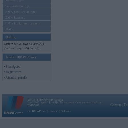
Mēneša BMW
Sērijveida tūnings
BMW pasaules jaunumi
BMW koncepti
BMW konkurentu jaunumi
Moto
Online
Pašreiz BMWPower skatās 224
viesi un 0 reģistrēti lietotāji.
Ienākt BMWPower
• Pieslēgties
• Reģistrēties
• Aizmirsi paroli?
Vortāls BMWPower.lv darbojas
kopš 2002. gada 14. maija. Tas nav auto klubs un nav saistīts ar
Galvena
|
Fo
BMW AG.
Par BMWPower
|
Kontakti
|
Reklāma