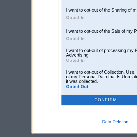
also be disclosed by us to 
I want to opt-out of the Sharing of 
Downstream Participants
th
Opted In
third parties.
I want to opt-out of the Sale of my 
Opted In
I want to opt-out of processing my 
Advertising.
Opted In
I want to opt-out of Collection, Use
of my Personal Data that Is Unrelat
it was collected.
Opted Out
CONFIRM
Data Deletion