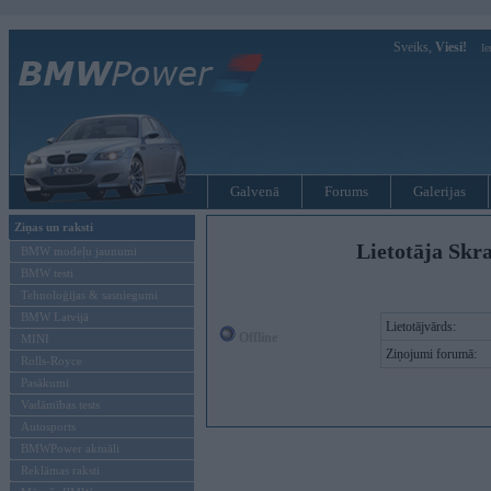
Sveiks,
Viesi!
Ie
Galvenā
Forums
Galerijas
Ziņas un raksti
Lietotāja Skra
BMW modeļu jaunumi
BMW testi
Tehnoloģijas & sasniegumi
BMW Latvijā
Lietotājvārds:
Offline
MINI
Ziņojumi forumā:
Rolls-Royce
Pasākumi
Vadāmības tests
Autosports
BMWPower aktuāli
Reklāmas raksti