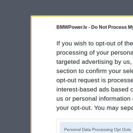
BMWPower.lv -
Do Not Process My
If you wish to opt-out of the
processing of your personal
targeted advertising by us
section to confirm your sel
opt-out request is proces
interest-based ads based o
us or personal information d
your opt-out. You may separ
disclosure of your personal
IAB’s list of downstream pa
Personal Data Processing Opt Outs