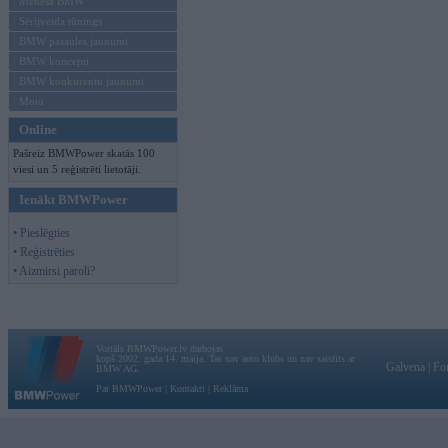
Mēneša BMW
Sērijveida tūnings
BMW pasaules jaunumi
BMW koncepti
BMW konkurentu jaunumi
Moto
Online
Pašreiz BMWPower skatās 100
viesi un 5 reģistrēti lietotāji.
Ienākt BMWPower
• Pieslēgties
• Reģistrēties
• Aizmirsi paroli?
Vortāls BMWPower.lv darbojas
kopš 2002. gada 14. maija. Tas nav auto klubs un nav saistīts ar
Galvena
|
Fo
BMW AG.
Par BMWPower
|
Kontakti
|
Reklāma