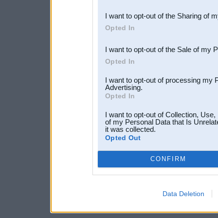
also be disclosed by us to 
I want to opt-out of the Sharing of 
Downstream Participants
th
Opted In
third parties.
I want to opt-out of the Sale of my 
Opted In
I want to opt-out of processing my 
Advertising.
Opted In
I want to opt-out of Collection, Use
of my Personal Data that Is Unrelat
it was collected.
Opted Out
CONFIRM
Data Deletion