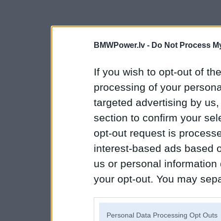
BMWPower.lv -
Do Not Process My
If you wish to opt-out of the
processing of your personal
targeted advertising by us
section to confirm your sel
opt-out request is proces
interest-based ads based o
us or personal information d
your opt-out. You may separ
disclosure of your personal
IAB’s list of downstream pa
Personal Data Processing Opt Outs