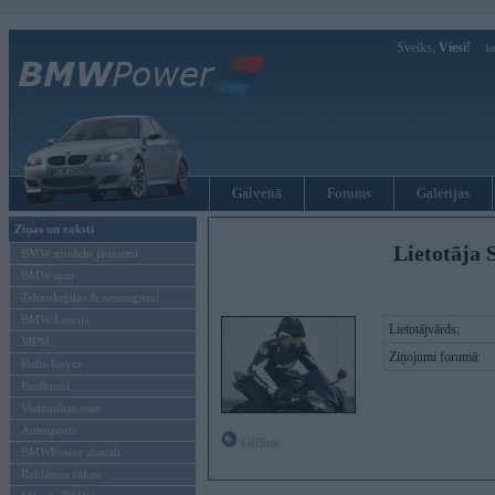
Sveiks,
Viesi!
Ie
Galvenā
Forums
Galerijas
Ziņas un raksti
Lietotāja 
BMW modeļu jaunumi
BMW testi
Tehnoloģijas & sasniegumi
BMW Latvijā
Lietotājvārds:
MINI
Ziņojumi forumā:
Rolls-Royce
Pasākumi
Vadāmības tests
Autosports
Offline
BMWPower aktuāli
Reklāmas raksti