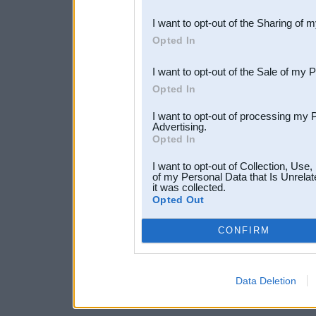
also be disclosed by us to 
I want to opt-out of the Sharing of 
Downstream Participants
th
Opted In
third parties.
I want to opt-out of the Sale of my 
Opted In
I want to opt-out of processing my 
Advertising.
Opted In
I want to opt-out of Collection, Use
of my Personal Data that Is Unrelat
it was collected.
Opted Out
CONFIRM
Data Deletion