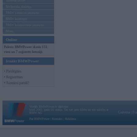
Mēneša BMW
Sērijveida tūnings
BMW pasaules jaunumi
BMW koncepti
BMW konkurentu jaunumi
Moto
Online
Pašreiz BMWPower skatās 151
viesi un 7 reģistrēti lietotāji.
Ienākt BMWPower
• Pieslēgties
• Reģistrēties
• Aizmirsi paroli?
Vortāls BMWPower.lv darbojas
kopš 2002. gada 14. maija. Tas nav auto klubs un nav saistīts ar
Galvena
|
Fo
BMW AG.
Par BMWPower
|
Kontakti
|
Reklāma