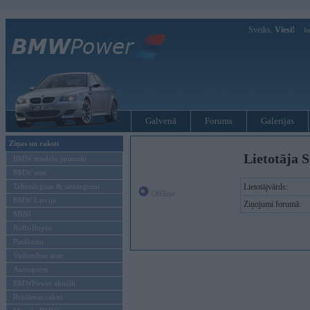
Sveiks,
Viesi!
Ie
Galvenā
Forums
Galerijas
Ziņas un raksti
Lietotāja S
BMW modeļu jaunumi
BMW testi
Tehnoloģijas & sasniegumi
Lietotājvārds:
Offline
BMW Latvijā
Ziņojumi forumā:
MINI
Rolls-Royce
Pasākumi
Vadāmības tests
Autosports
BMWPower aktuāli
Reklāmas raksti