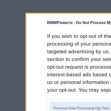
BMWPower.lv -
Do Not Process My
If you wish to opt-out of the
processing of your personal
targeted advertising by us
section to confirm your sel
opt-out request is proces
interest-based ads based o
us or personal information d
your opt-out. You may separ
disclosure of your personal
IAB’s list of downstream pa
Personal Data Processing Opt Outs