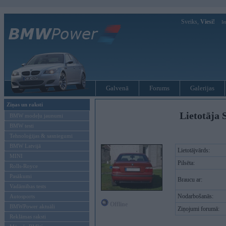
Sveiks,
Viesi!
Ie
Galvenā
Forums
Galerijas
Ziņas un raksti
Lietotāja S
BMW modeļu jaunumi
BMW testi
Tehnoloģijas & sasniegumi
BMW Latvijā
Lietotājvārds:
MINI
Pilsēta:
Rolls-Royce
Pasākumi
Braucu ar:
Vadāmības tests
Nodarbošanās:
Autosports
Offline
BMWPower aktuāli
Ziņojumi forumā:
Reklāmas raksti