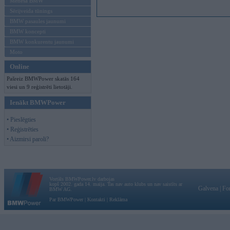
Mēneša BMW
Sērijveida tūnings
BMW pasaules jaunumi
BMW koncepti
BMW konkurentu jaunumi
Moto
Online
Pašreiz BMWPower skatās 164
viesi un 9 reģistrēti lietotāji.
Ienākt BMWPower
• Pieslēgties
• Reģistrēties
• Aizmirsi paroli?
Vortāls BMWPower.lv darbojas
kopš 2002. gada 14. maija. Tas nav auto klubs un nav saistīts ar
Galvena
|
Fo
BMW AG.
Par BMWPower
|
Kontakti
|
Reklāma