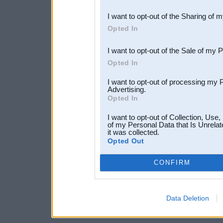
also be disclosed by us to 
I want to opt-out of the Sharing of 
Downstream Participants
th
Opted In
third parties.
I want to opt-out of the Sale of my 
Opted In
I want to opt-out of processing my 
Advertising.
Opted In
I want to opt-out of Collection, Use
of my Personal Data that Is Unrelat
it was collected.
Opted Out
CONFIRM
Data Deletion