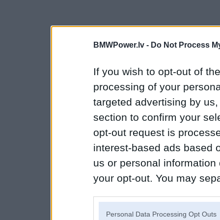
BMWPower.lv -
Do Not Process My
If you wish to opt-out of the
processing of your personal
targeted advertising by us
section to confirm your sel
opt-out request is proces
interest-based ads based o
us or personal information d
your opt-out. You may separ
disclosure of your personal
IAB’s list of downstream pa
Personal Data Processing Opt Outs