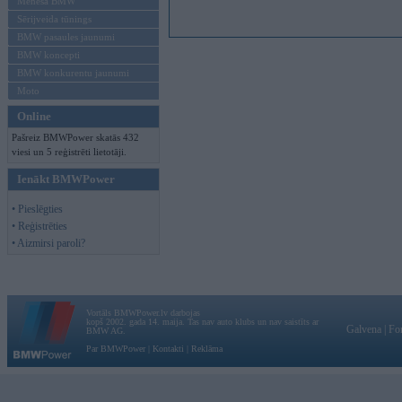
Mēneša BMW
Sērijveida tūnings
BMW pasaules jaunumi
BMW koncepti
BMW konkurentu jaunumi
Moto
Online
Pašreiz BMWPower skatās 432
viesi un 5 reģistrēti lietotāji.
Ienākt BMWPower
• Pieslēgties
• Reģistrēties
• Aizmirsi paroli?
Vortāls BMWPower.lv darbojas
kopš 2002. gada 14. maija. Tas nav auto klubs un nav saistīts ar
Galvena
|
Fo
BMW AG.
Par BMWPower
|
Kontakti
|
Reklāma