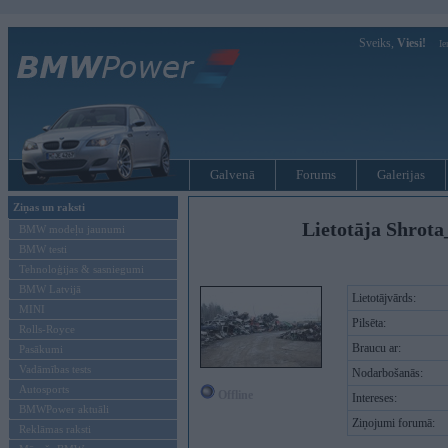
Sveiks,
Viesi!
Ie
Galvenā
Forums
Galerijas
Ziņas un raksti
Lietotāja Shrota
BMW modeļu jaunumi
BMW testi
Tehnoloģijas & sasniegumi
BMW Latvijā
Lietotājvārds:
MINI
Pilsēta:
Rolls-Royce
Braucu ar:
Pasākumi
Vadāmības tests
Nodarbošanās:
Autosports
Offline
Intereses:
BMWPower aktuāli
Ziņojumi forumā:
Reklāmas raksti