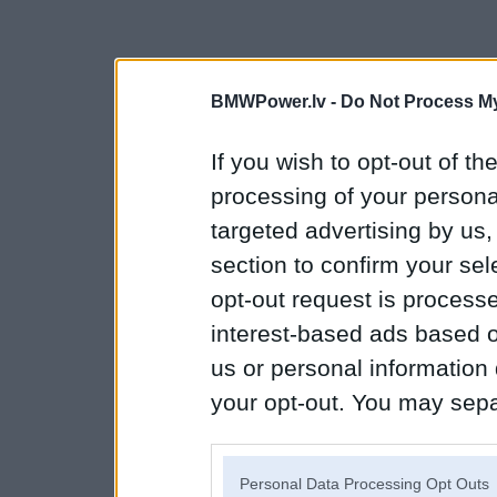
BMWPower.lv -
Do Not Process My
If you wish to opt-out of the
processing of your personal
targeted advertising by us
section to confirm your sel
opt-out request is proces
interest-based ads based o
us or personal information d
your opt-out. You may separ
disclosure of your personal
IAB’s list of downstream pa
Personal Data Processing Opt Outs