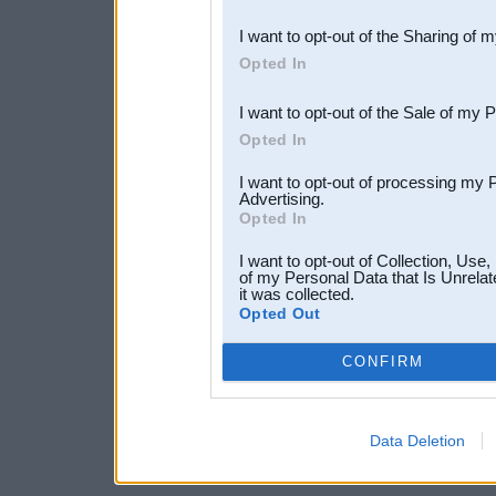
also be disclosed by us to 
I want to opt-out of the Sharing of 
Downstream Participants
th
Opted In
third parties.
I want to opt-out of the Sale of my 
Opted In
I want to opt-out of processing my 
Advertising.
Opted In
I want to opt-out of Collection, Use
of my Personal Data that Is Unrelat
it was collected.
Opted Out
CONFIRM
Data Deletion