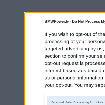
BMWPower.lv -
Do Not Process My
If you wish to opt-out of the
processing of your personal
targeted advertising by us
section to confirm your sel
opt-out request is proces
interest-based ads based o
us or personal information d
your opt-out. You may separ
disclosure of your personal
IAB’s list of downstream pa
Personal Data Processing Opt Outs