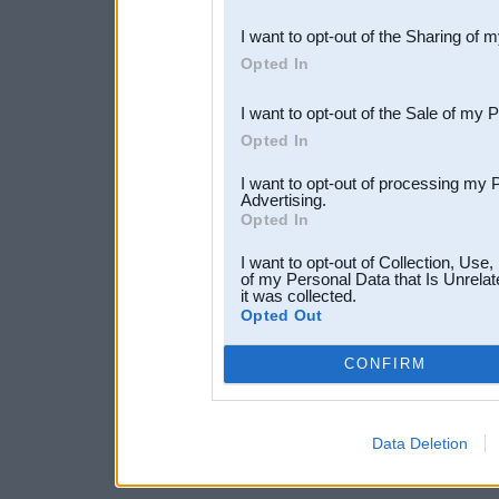
also be disclosed by us to 
I want to opt-out of the Sharing of 
Downstream Participants
th
Opted In
third parties.
I want to opt-out of the Sale of my 
Opted In
I want to opt-out of processing my 
Advertising.
Opted In
I want to opt-out of Collection, Use
of my Personal Data that Is Unrelat
it was collected.
Opted Out
CONFIRM
Data Deletion