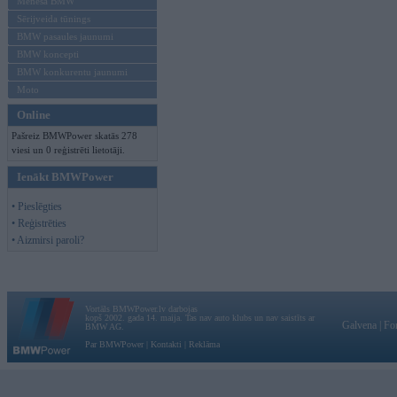
Mēneša BMW
Sērijveida tūnings
BMW pasaules jaunumi
BMW koncepti
BMW konkurentu jaunumi
Moto
Online
Pašreiz BMWPower skatās 278
viesi un 0 reģistrēti lietotāji.
Ienākt BMWPower
• Pieslēgties
• Reģistrēties
• Aizmirsi paroli?
Vortāls BMWPower.lv darbojas
kopš 2002. gada 14. maija. Tas nav auto klubs un nav saistīts ar
Galvena
|
Fo
BMW AG.
Par BMWPower
|
Kontakti
|
Reklāma