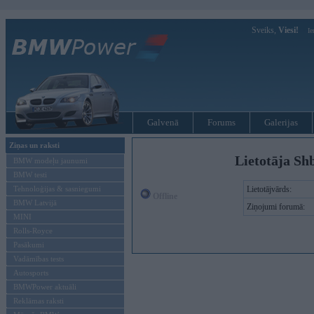
Sveiks,
Viesi!
Ie
Galvenā
Forums
Galerijas
Ziņas un raksti
Lietotāja Shb
BMW modeļu jaunumi
BMW testi
Tehnoloģijas & sasniegumi
Lietotājvārds:
Offline
BMW Latvijā
Ziņojumi forumā:
MINI
Rolls-Royce
Pasākumi
Vadāmības tests
Autosports
BMWPower aktuāli
Reklāmas raksti