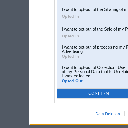
also be disclosed by us to 
I want to opt-out of the Sharing of 
Downstream Participants
th
Opted In
third parties.
I want to opt-out of the Sale of my 
Opted In
I want to opt-out of processing my 
Advertising.
Opted In
I want to opt-out of Collection, Use
of my Personal Data that Is Unrelat
it was collected.
Opted Out
CONFIRM
Data Deletion