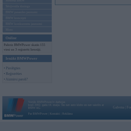
Mēneša BMW
Sērijveida tūnings
BMW pasaules jaunumi
BMW koncepti
BMW konkurentu jaunumi
Moto
Online
Pašreiz BMWPower skatās 155
viesi un 3 reģistrēti lietotāji.
Ienākt BMWPower
• Pieslēgties
• Reģistrēties
• Aizmirsi paroli?
Vortāls BMWPower.lv darbojas
kopš 2002. gada 14. maija. Tas nav auto klubs un nav saistīts ar
Galvena
|
Fo
BMW AG.
Par BMWPower
|
Kontakti
|
Reklāma