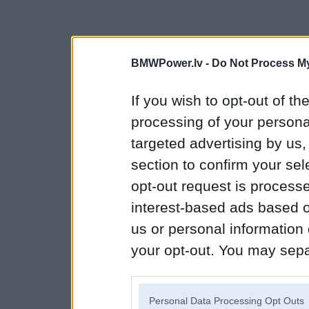
BMWPower.lv -
Do Not Process My
If you wish to opt-out of the
processing of your personal
targeted advertising by us
section to confirm your sel
opt-out request is proces
interest-based ads based o
us or personal information d
your opt-out. You may separ
disclosure of your personal
IAB’s list of downstream pa
Personal Data Processing Opt Outs