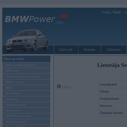
Sveiks,
Viesi!
Ie
Galvenā
Forums
Galerijas
Ziņas un raksti
Lietotāja Se
BMW modeļu jaunumi
BMW testi
Tehnoloģijas & sasniegumi
BMW Latvijā
Lietotājvārds:
Offline
MINI
Pilsēta:
Rolls-Royce
Nodarbošanās:
Pasākumi
Vadāmības tests
Intereses:
Autosports
Ziņojumi forumā:
BMWPower aktuāli
Reklāmas raksti