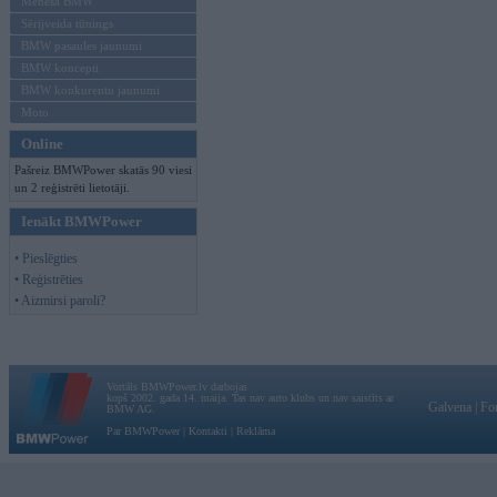
Mēneša BMW
Sērijveida tūnings
BMW pasaules jaunumi
BMW koncepti
BMW konkurentu jaunumi
Moto
Online
Pašreiz BMWPower skatās 90 viesi
un 2 reģistrēti lietotāji.
Ienākt BMWPower
• Pieslēgties
• Reģistrēties
• Aizmirsi paroli?
Vortāls BMWPower.lv darbojas
kopš 2002. gada 14. maija. Tas nav auto klubs un nav saistīts ar
Galvena
|
Fo
BMW AG.
Par BMWPower
|
Kontakti
|
Reklāma