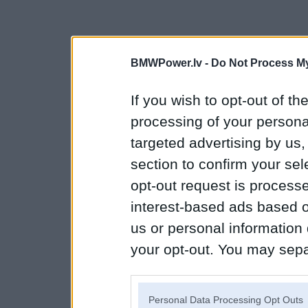
BMWPower.lv -
Do Not Process My
If you wish to opt-out of the
processing of your personal
targeted advertising by us
section to confirm your sel
opt-out request is proces
interest-based ads based o
us or personal information d
your opt-out. You may separ
disclosure of your personal
IAB’s list of downstream pa
Personal Data Processing Opt Outs