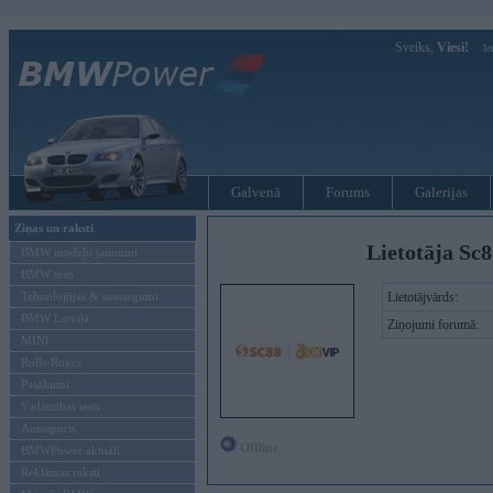
Sveiks,
Viesi!
Ie
Galvenā
Forums
Galerijas
Ziņas un raksti
Lietotāja Sc
BMW modeļu jaunumi
BMW testi
Tehnoloģijas & sasniegumi
Lietotājvārds:
BMW Latvijā
Ziņojumi forumā:
MINI
Rolls-Royce
Pasākumi
Vadāmības tests
Autosports
Offline
BMWPower aktuāli
Reklāmas raksti