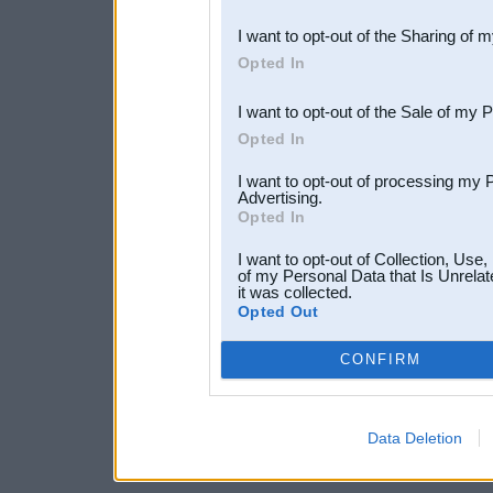
also be disclosed by us to 
I want to opt-out of the Sharing of 
Downstream Participants
th
Opted In
third parties.
I want to opt-out of the Sale of my 
Opted In
I want to opt-out of processing my 
Advertising.
Opted In
I want to opt-out of Collection, Use
of my Personal Data that Is Unrelat
it was collected.
Opted Out
CONFIRM
Data Deletion