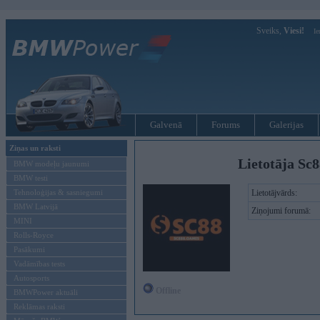
Sveiks,
Viesi!
Ie
Galvenā
Forums
Galerijas
Ziņas un raksti
Lietotāja Sc
BMW modeļu jaunumi
BMW testi
Tehnoloģijas & sasniegumi
Lietotājvārds:
BMW Latvijā
Ziņojumi forumā:
MINI
Rolls-Royce
Pasākumi
Vadāmības tests
Autosports
Offline
BMWPower aktuāli
Reklāmas raksti