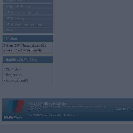
Mēneša BMW
Sērijveida tūnings
BMW pasaules jaunumi
BMW koncepti
BMW konkurentu jaunumi
Moto
Online
Pašreiz BMWPower skatās 282
viesi un 3 reģistrēti lietotāji.
Ienākt BMWPower
• Pieslēgties
• Reģistrēties
• Aizmirsi paroli?
Vortāls BMWPower.lv darbojas
kopš 2002. gada 14. maija. Tas nav auto klubs un nav saistīts ar
Galvena
|
Fo
BMW AG.
Par BMWPower
|
Kontakti
|
Reklāma