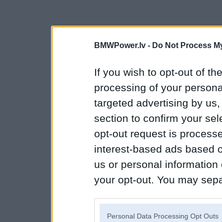
BMWPower.lv -
Do Not Process My
If you wish to opt-out of the
processing of your personal
targeted advertising by us
section to confirm your sel
opt-out request is proces
interest-based ads based o
us or personal information d
your opt-out. You may separ
disclosure of your personal
IAB’s list of downstream pa
Personal Data Processing Opt Outs