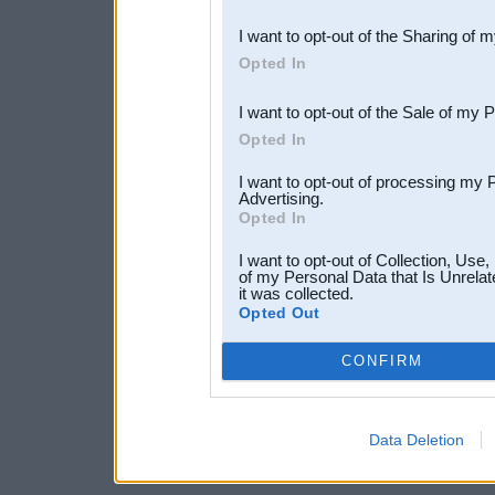
also be disclosed by us to 
I want to opt-out of the Sharing of 
Downstream Participants
th
Opted In
third parties.
I want to opt-out of the Sale of my 
Opted In
I want to opt-out of processing my 
Advertising.
Opted In
I want to opt-out of Collection, Use
of my Personal Data that Is Unrelat
it was collected.
Opted Out
CONFIRM
Data Deletion