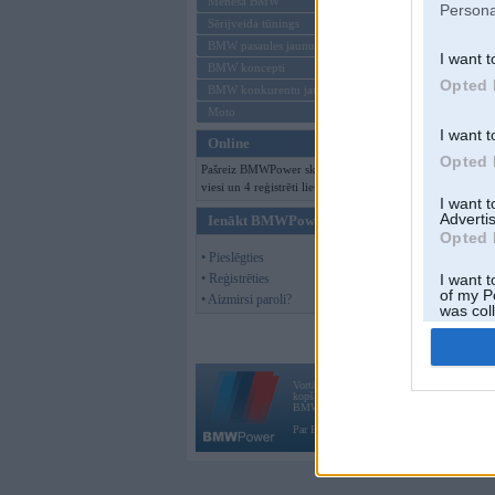
Mēneša BMW
Persona
Sērijveida tūnings
BMW pasaules jaunumi
I want t
BMW koncepti
Opted 
BMW konkurentu jaunumi
Moto
I want t
Online
Opted 
Pašreiz BMWPower skatās 163
viesi un 4 reģistrēti lietotāji.
I want 
Advertis
Ienākt BMWPower
Opted 
• Pieslēgties
• Reģistrēties
I want t
of my P
• Aizmirsi paroli?
was col
Opted 
Vortāls BMWPower.lv darbojas
kopš 2002. gada 14. maija. Tas nav auto klubs
BMW AG.
Par BMWPower
|
Kontakti
|
Reklāma