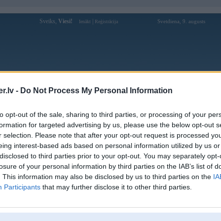
Sveiks,
Viesi!
|
Svetdiena, 9. augusts
Ienākt
Reģistrācija
Forums
Galerijas
Reģistrācija
Lietotāji
Meklētājs
.lv -
Do Not Process My Personal Information
Lietotāja Sandis1203 profils
to opt-out of the sale, sharing to third parties, or processing of your per
formation for targeted advertising by us, please use the below opt-out s
Pēdējo reizi manīts: 18. Nov 2009, 04:11
r selection. Please note that after your opt-out request is processed y
eing interest-based ads based on personal information utilized by us or
Lietotājvārds:
Sandis1203
disclosed to third parties prior to your opt-out. You may separately opt-
Ziņojumi forumā:
5
losure of your personal information by third parties on the IAB’s list of
Pēdējie ziņojumi forumā
[
]
. This information may also be disclosed by us to third parties on the
IA
Participants
that may further disclose it to other third parties.