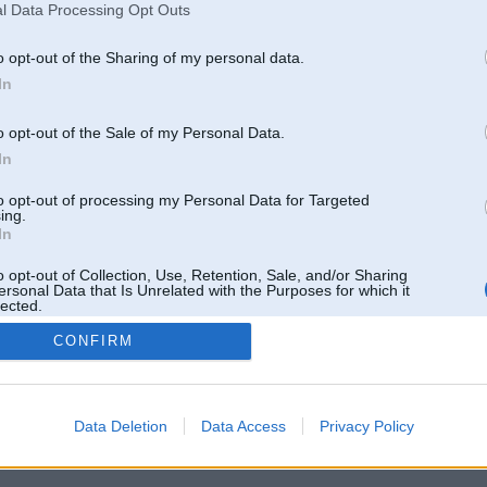
l Data Processing Opt Outs
o opt-out of the Sharing of my personal data.
In
o opt-out of the Sale of my Personal Data.
In
to opt-out of processing my Personal Data for Targeted
ing.
In
o opt-out of Collection, Use, Retention, Sale, and/or Sharing
ersonal Data that Is Unrelated with the Purposes for which it
lected.
Out
CONFIRM
 un nav saistīts ar
Galvena
|
Forums
|
Galerijas
|
Reģistrācija
|
Lietotaāji
|
Meklētājs
|
Reklā
Data Deletion
Data Access
Privacy Policy