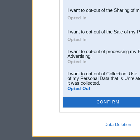
also be disclosed by us to 
I want to opt-out of the Sharing of 
Downstream Participants
th
Opted In
third parties.
I want to opt-out of the Sale of my 
Opted In
I want to opt-out of processing my 
Advertising.
Opted In
I want to opt-out of Collection, Use
of my Personal Data that Is Unrelat
it was collected.
Opted Out
CONFIRM
Data Deletion