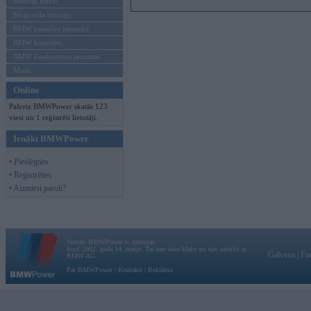
Mēneša BMW
Sērijveida tūnings
BMW pasaules jaunumi
BMW koncepti
BMW konkurentu jaunumi
Moto
Online
Pašreiz BMWPower skatās 123
viesi un 1 reģistrēti lietotāji.
Ienākt BMWPower
• Pieslēgties
• Reģistrēties
• Aizmirsi paroli?
Vortāls BMWPower.lv darbojas
kopš 2002. gada 14. maija. Tas nav auto klubs un nav saistīts ar
Galvena
|
Fo
BMW AG.
Par BMWPower
|
Kontakti
|
Reklāma