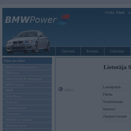
Sveiks,
Viesi!
Ie
Galvenā
Forums
Galerijas
Ziņas un raksti
Lietotāja 
BMW modeļu jaunumi
BMW testi
Tehnoloģijas & sasniegumi
BMW Latvijā
Lietotājvārds:
Offline
MINI
Pilsēta:
Rolls-Royce
Nodarbošanās:
Pasākumi
Vadāmības tests
Intereses:
Autosports
Ziņojumi forumā:
BMWPower aktuāli
Reklāmas raksti