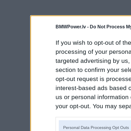
BMWPower.lv -
Do Not Process My
If you wish to opt-out of the
processing of your personal
targeted advertising by us
section to confirm your sel
opt-out request is proces
interest-based ads based o
us or personal information d
your opt-out. You may separ
disclosure of your personal
IAB’s list of downstream pa
Personal Data Processing Opt Outs