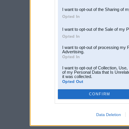
also be disclosed by us to 
I want to opt-out of the Sharing of 
Downstream Participants
th
Opted In
third parties.
I want to opt-out of the Sale of my 
Opted In
I want to opt-out of processing my 
Advertising.
Opted In
I want to opt-out of Collection, Use
of my Personal Data that Is Unrelat
it was collected.
Opted Out
CONFIRM
Data Deletion