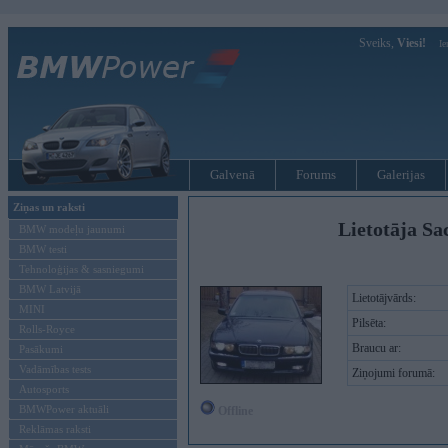
Sveiks,
Viesi!
Ie
Galvenā
Forums
Galerijas
Ziņas un raksti
Lietotāja Sa
BMW modeļu jaunumi
BMW testi
Tehnoloģijas & sasniegumi
BMW Latvijā
Lietotājvārds:
MINI
Pilsēta:
Rolls-Royce
Braucu ar:
Pasākumi
Vadāmības tests
Ziņojumi forumā:
Autosports
BMWPower aktuāli
Offline
Reklāmas raksti