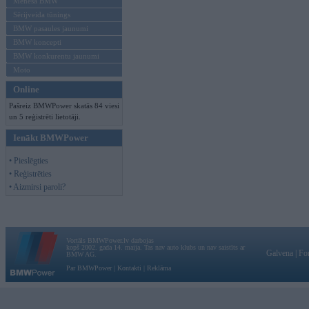
Mēneša BMW
Sērijveida tūnings
BMW pasaules jaunumi
BMW koncepti
BMW konkurentu jaunumi
Moto
Online
Pašreiz BMWPower skatās 84 viesi
un 5 reģistrēti lietotāji.
Ienākt BMWPower
• Pieslēgties
• Reģistrēties
• Aizmirsi paroli?
Vortāls BMWPower.lv darbojas
kopš 2002. gada 14. maija. Tas nav auto klubs un nav saistīts ar
Galvena
|
Fo
BMW AG.
Par BMWPower
|
Kontakti
|
Reklāma