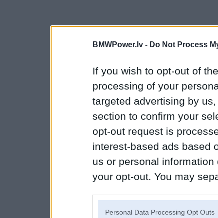
BMWPower.lv -
Do Not Process My
If you wish to opt-out of the
processing of your personal
targeted advertising by us
section to confirm your sel
opt-out request is proces
interest-based ads based o
us or personal information d
your opt-out. You may separ
disclosure of your personal
IAB’s list of downstream pa
Personal Data Processing Opt Outs