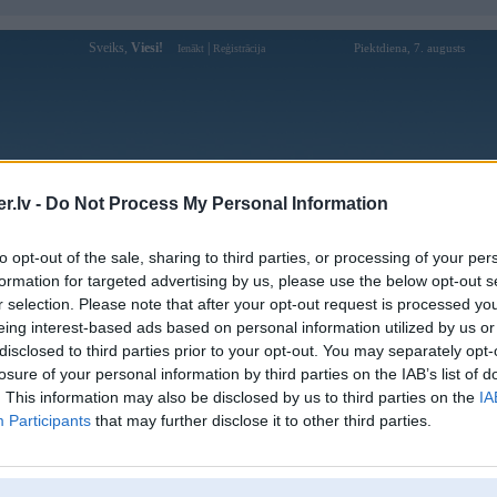
Sveiks,
Viesi!
|
Piektdiena, 7. augusts
Ienākt
Reģistrācija
Forums
Galerijas
Reģistrācija
Lietotāji
Meklētājs
.lv -
Do Not Process My Personal Information
Lietotāja SCRNLY profils
to opt-out of the sale, sharing to third parties, or processing of your per
formation for targeted advertising by us, please use the below opt-out s
Pēdējo reizi manīts: 28. Nov 2011, 20:31
r selection. Please note that after your opt-out request is processed y
eing interest-based ads based on personal information utilized by us or
Lietotājvārds:
SCRNLY
disclosed to third parties prior to your opt-out. You may separately opt-
Pilsēta:
Rīga
losure of your personal information by third parties on the IAB’s list of
Braucu ar:
KAS KAIŠ...
. This information may also be disclosed by us to third parties on the
IA
Nodarbošanās:
ГАРШО / НЕГАРШО™
Participants
that may further disclose it to other third parties.
Ziņojumi forumā:
29
Pēdējie ziņojumi forumā
[
]