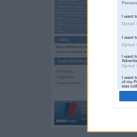
Mēneša BMW
Persona
Sērijveida tūnings
BMW pasaules jaunumi
I want t
BMW koncepti
Opted 
BMW konkurentu jaunumi
Moto
I want t
Online
Opted 
Pašreiz BMWPower skatās 103
viesi un 4 reģistrēti lietotāji.
I want 
Advertis
Ienākt BMWPower
Opted 
• Pieslēgties
• Reģistrēties
I want t
of my P
• Aizmirsi paroli?
was col
Opted 
Vortāls BMWPower.lv darbojas
kopš 2002. gada 14. maija. Tas nav auto klubs
BMW AG.
Par BMWPower
|
Kontakti
|
Reklāma