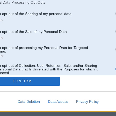
l Data Processing Opt Outs
o opt-out of the Sharing of my personal data.
In
o opt-out of the Sale of my Personal Data.
In
to opt-out of processing my Personal Data for Targeted
ing.
In
o opt-out of Collection, Use, Retention, Sale, and/or Sharing
ersonal Data that Is Unrelated with the Purposes for which it
lected.
Out
CONFIRM
 un nav saistīts ar
Galvena
|
Forums
|
Galerijas
|
Reģistrācija
|
Lietotaāji
|
Meklētājs
|
Reklā
Data Deletion
Data Access
Privacy Policy