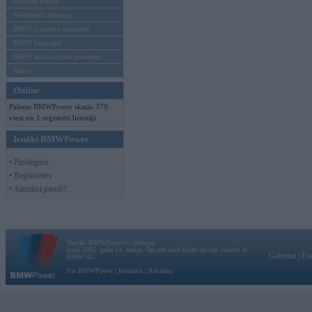
Mēneša BMW
Sērijveida tūnings
BMW pasaules jaunumi
BMW koncepti
BMW konkurentu jaunumi
Moto
Online
Pašreiz BMWPower skatās 379
viesi un 1 reģistrēti lietotāji.
Ienākt BMWPower
• Pieslēgties
• Reģistrēties
• Aizmirsi paroli?
Vortāls BMWPower.lv darbojas
kopš 2002. gada 14. maija. Tas nav auto klubs un nav saistīts ar
Galvena
|
Fo
BMW AG.
Par BMWPower
|
Kontakti
|
Reklāma