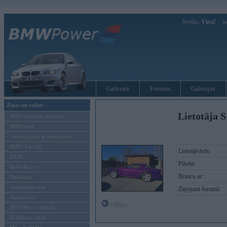
Sveiks,
Viesi!
Ie
Galvenā
Forums
Galerijas
Ziņas un raksti
Lietotāja 
BMW modeļu jaunumi
BMW testi
Tehnoloģijas & sasniegumi
BMW Latvijā
Lietotājvārds:
MINI
Pilsēta:
Rolls-Royce
Braucu ar:
Pasākumi
Vadāmības tests
Ziņojumi forumā:
Autosports
Offline
BMWPower aktuāli
Reklāmas raksti