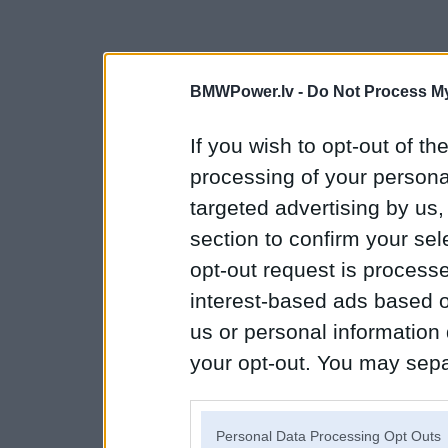
BMWPower.lv -
Do Not Process My
If you wish to opt-out of the
processing of your personal
targeted advertising by us
section to confirm your sel
opt-out request is proces
interest-based ads based o
us or personal information d
your opt-out. You may separ
disclosure of your personal
IAB’s list of downstream pa
Personal Data Processing Opt Outs