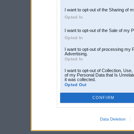
also be disclosed by us to 
I want to opt-out of the Sharing of 
Downstream Participants
th
Opted In
third parties.
I want to opt-out of the Sale of my 
Opted In
I want to opt-out of processing my 
Advertising.
Opted In
I want to opt-out of Collection, Use
of my Personal Data that Is Unrelat
it was collected.
Opted Out
CONFIRM
Data Deletion