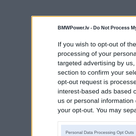
BMWPower.lv -
Do Not Process My
If you wish to opt-out of the
processing of your personal
targeted advertising by us
section to confirm your sel
opt-out request is proces
interest-based ads based o
us or personal information d
your opt-out. You may separ
disclosure of your personal
IAB’s list of downstream pa
Personal Data Processing Opt Outs