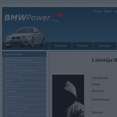
Sveiks,
Viesi!
Ie
Galvenā
Forums
Galerijas
Ziņas un raksti
Lietotāja R
BMW modeļu jaunumi
BMW testi
Tehnoloģijas & sasniegumi
BMW Latvijā
Lietotājvārds:
MINI
Pilsēta:
Rolls-Royce
Braucu ar:
Pasākumi
Vadāmības tests
Nodarbošanās:
Autosports
BMWPower aktuāli
Reklāmas raksti
Intereses: