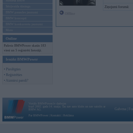
Mēneša BMW
Sērijveida tūnings
Ziņojumi forumā:
BMW pasaules jaunumi
Offline
BMW koncepti
BMW konkurentu jaunumi
Moto
Online
Pašreiz BMWPower skatās 183
viesi un 5 reģistrēti lietotāji.
Ienākt BMWPower
• Pieslēgties
• Reģistrēties
• Aizmirsi paroli?
Vortāls BMWPower.lv darbojas
kopš 2002. gada 14. maija. Tas nav auto klubs un nav saistīts ar
Galvena
|
Fo
BMW AG.
Par BMWPower
|
Kontakti
|
Reklāma