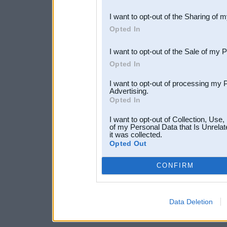
also be disclosed by us to 
I want to opt-out of the Sharing of 
Downstream Participants
th
Opted In
third parties.
I want to opt-out of the Sale of my 
Opted In
I want to opt-out of processing my 
Advertising.
Opted In
I want to opt-out of Collection, Use
of my Personal Data that Is Unrelat
it was collected.
Opted Out
CONFIRM
Data Deletion