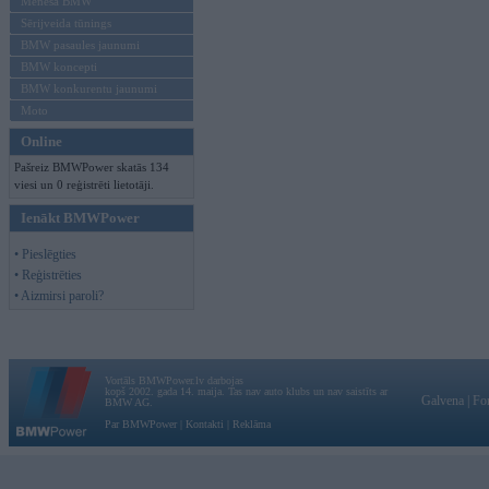
Mēneša BMW
Sērijveida tūnings
BMW pasaules jaunumi
BMW koncepti
BMW konkurentu jaunumi
Moto
Online
Pašreiz BMWPower skatās 134
viesi un 0 reģistrēti lietotāji.
Ienākt BMWPower
• Pieslēgties
• Reģistrēties
• Aizmirsi paroli?
Vortāls BMWPower.lv darbojas
kopš 2002. gada 14. maija. Tas nav auto klubs un nav saistīts ar
Galvena
|
Fo
BMW AG.
Par BMWPower
|
Kontakti
|
Reklāma