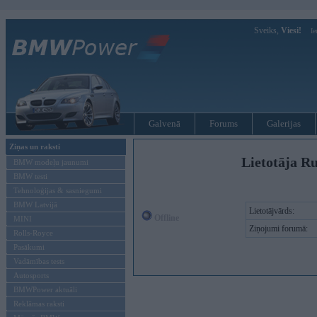
Sveiks,
Viesi!
Ie
Galvenā
Forums
Galerijas
Ziņas un raksti
Lietotāja Ru
BMW modeļu jaunumi
BMW testi
Tehnoloģijas & sasniegumi
BMW Latvijā
Lietotājvārds:
Offline
MINI
Ziņojumi forumā:
Rolls-Royce
Pasākumi
Vadāmības tests
Autosports
BMWPower aktuāli
Reklāmas raksti