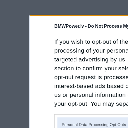
BMWPower.lv -
Do Not Process My
If you wish to opt-out of the
processing of your personal
targeted advertising by us
section to confirm your sel
opt-out request is proces
interest-based ads based o
us or personal information d
your opt-out. You may separ
disclosure of your personal
IAB’s list of downstream pa
Personal Data Processing Opt Outs