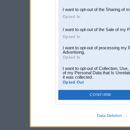
also be disclosed by us to 
I want to opt-out of the Sharing of 
Downstream Participants
th
Opted In
third parties.
I want to opt-out of the Sale of my 
Opted In
I want to opt-out of processing my 
Advertising.
Opted In
I want to opt-out of Collection, Use
of my Personal Data that Is Unrelat
it was collected.
Opted Out
CONFIRM
Data Deletion