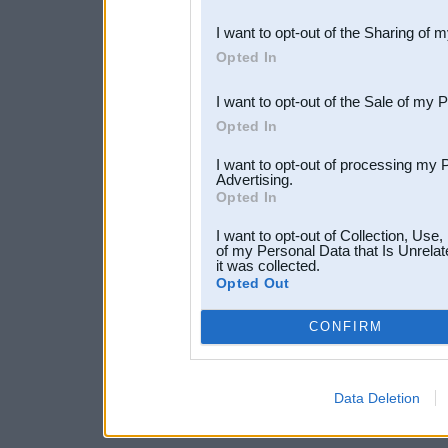
also be disclosed by us to 
I want to opt-out of the Sharing of 
Downstream Participants
th
Opted In
third parties.
I want to opt-out of the Sale of my 
Opted In
I want to opt-out of processing my 
Advertising.
Opted In
I want to opt-out of Collection, Use
of my Personal Data that Is Unrelat
it was collected.
Opted Out
CONFIRM
Data Deletion