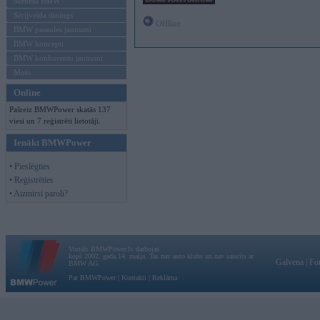
Mēneša BMW
Sērijveida tūnings
Offline
BMW pasaules jaunumi
BMW koncepti
BMW konkurentu jaunumi
Moto
Online
Pašreiz BMWPower skatās 137
viesi un 7 reģistrēti lietotāji.
Ienākt BMWPower
• Pieslēgties
• Reģistrēties
• Aizmirsi paroli?
Vortāls BMWPower.lv darbojas
kopš 2002. gada 14. maija. Tas nav auto klubs un nav saistīts ar
Galvena
|
Fo
BMW AG.
Par BMWPower
|
Kontakti
|
Reklāma