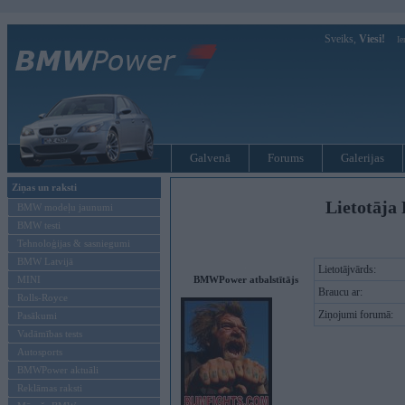
Sveiks,
Viesi!
Ie
Galvenā
Forums
Galerijas
Ziņas un raksti
Lietotāja 
BMW modeļu jaunumi
BMW testi
Tehnoloģijas & sasniegumi
BMW Latvijā
Lietotājvārds:
MINI
BMWPower atbalstītājs
Braucu ar:
Rolls-Royce
Ziņojumi forumā:
Pasākumi
Vadāmības tests
Autosports
BMWPower aktuāli
Reklāmas raksti