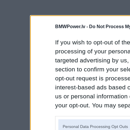
BMWPower.lv -
Do Not Process My
If you wish to opt-out of the
processing of your personal
targeted advertising by us
section to confirm your sel
opt-out request is proces
interest-based ads based o
us or personal information d
your opt-out. You may separ
disclosure of your personal
IAB’s list of downstream pa
Personal Data Processing Opt Outs