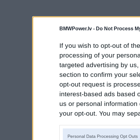
BMWPower.lv -
Do Not Process My
If you wish to opt-out of the
processing of your personal
targeted advertising by us
section to confirm your sel
opt-out request is proces
interest-based ads based o
us or personal information d
your opt-out. You may separ
disclosure of your personal
IAB’s list of downstream pa
Personal Data Processing Opt Outs