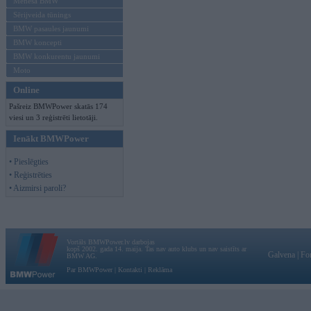
Mēneša BMW
Sērijveida tūnings
BMW pasaules jaunumi
BMW koncepti
BMW konkurentu jaunumi
Moto
Online
Pašreiz BMWPower skatās 174
viesi un 3 reģistrēti lietotāji.
Ienākt BMWPower
• Pieslēgties
• Reģistrēties
• Aizmirsi paroli?
Vortāls BMWPower.lv darbojas
kopš 2002. gada 14. maija. Tas nav auto klubs un nav saistīts ar
Galvena
|
Fo
BMW AG.
Par BMWPower
|
Kontakti
|
Reklāma