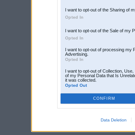
also be disclosed by us to 
I want to opt-out of the Sharing of 
Downstream Participants
th
Opted In
third parties.
I want to opt-out of the Sale of my 
Opted In
I want to opt-out of processing my 
Advertising.
Opted In
I want to opt-out of Collection, Use
of my Personal Data that Is Unrelat
it was collected.
Opted Out
CONFIRM
Data Deletion