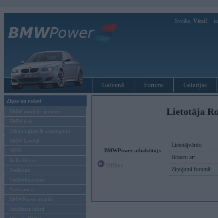
Sveiks,
Viesi!
Ie
Galvenā
Forums
Galerijas
Ziņas un raksti
Lietotāja Ro
BMW modeļu jaunumi
BMW testi
Tehnoloģijas & sasniegumi
BMW Latvijā
Lietotājvārds:
MINI
BMWPower atbalstītājs
Braucu ar:
Rolls-Royce
Offline
Ziņojumi forumā:
Pasākumi
Vadāmības tests
Autosports
BMWPower aktuāli
Reklāmas raksti