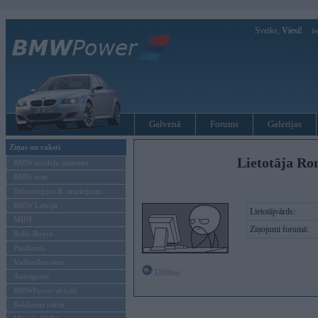
Sveiks,
Viesi!
Ie
Galvenā
Forums
Galerijas
Ziņas un raksti
Lietotāja Ro
BMW modeļu jaunumi
BMW testi
Tehnoloģijas & sasniegumi
BMW Latvijā
Lietotājvārds:
MINI
Ziņojumi forumā:
Rolls-Royce
Pasākumi
Vadāmības tests
Offline
Autosports
BMWPower aktuāli
Reklāmas raksti