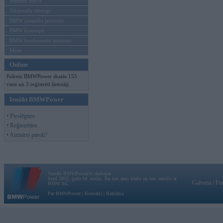
Mēneša BMW
Sērijveida tūnings
BMW pasaules jaunumi
BMW koncepti
BMW konkurentu jaunumi
Moto
Online
Pašreiz BMWPower skatās 155
viesi un 3 reģistrēti lietotāji.
Ienākt BMWPower
• Pieslēgties
• Reģistrēties
• Aizmirsi paroli?
Vortāls BMWPower.lv darbojas
kopš 2002. gada 14. maija. Tas nav auto klubs un nav saistīts ar
Galvena
|
Fo
BMW AG.
Par BMWPower
|
Kontakti
|
Reklāma