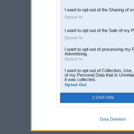
also be disclosed by us to 
I want to opt-out of the Sharing of 
Downstream Participants
th
Opted In
third parties.
I want to opt-out of the Sale of my 
Opted In
I want to opt-out of processing my 
Advertising.
Opted In
I want to opt-out of Collection, Use
of my Personal Data that Is Unrelat
it was collected.
Opted Out
CONFIRM
Data Deletion