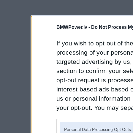
BMWPower.lv -
Do Not Process My
If you wish to opt-out of the
processing of your personal
targeted advertising by us
section to confirm your sel
opt-out request is proces
interest-based ads based o
us or personal information d
your opt-out. You may separ
disclosure of your personal
IAB’s list of downstream pa
Personal Data Processing Opt Outs