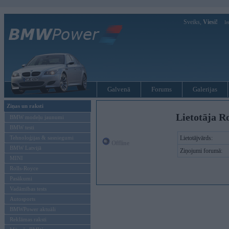
Sveiks,
Viesi!
Ie
Galvenā
Forums
Galerijas
Ziņas un raksti
Lietotāja R
BMW modeļu jaunumi
BMW testi
Tehnoloģijas & sasniegumi
Lietotājvārds:
Offline
BMW Latvijā
Ziņojumi forumā:
MINI
Rolls-Royce
Pasākumi
Vadāmības tests
Autosports
BMWPower aktuāli
Reklāmas raksti