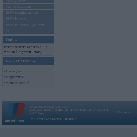
Mēneša BMW
Sērijveida tūnings
BMW pasaules jaunumi
BMW koncepti
BMW konkurentu jaunumi
Moto
Online
Pašreiz BMWPower skatās 128
viesi un 2 reģistrēti lietotāji.
Ienākt BMWPower
• Pieslēgties
• Reģistrēties
• Aizmirsi paroli?
Vortāls BMWPower.lv darbojas
kopš 2002. gada 14. maija. Tas nav auto klubs un nav saistīts ar
Galvena
|
Fo
BMW AG.
Par BMWPower
|
Kontakti
|
Reklāma