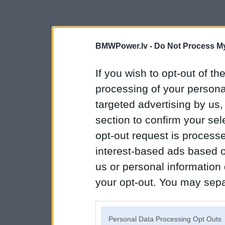
BMWPower.lv -
Do Not Process My
If you wish to opt-out of the
processing of your personal
targeted advertising by us
section to confirm your sel
opt-out request is proces
interest-based ads based o
us or personal information d
your opt-out. You may separ
disclosure of your personal
IAB’s list of downstream pa
Personal Data Processing Opt Outs