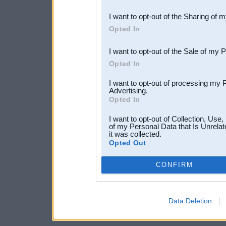
also be disclosed by us to 
I want to opt-out of the Sharing of 
Downstream Participants
th
Opted In
third parties.
I want to opt-out of the Sale of my 
Opted In
I want to opt-out of processing my 
Advertising.
Opted In
I want to opt-out of Collection, Use
of my Personal Data that Is Unrelat
it was collected.
Opted Out
CONFIRM
Data Deletion