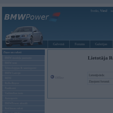
Sveiks,
Viesi!
Ie
Galvenā
Forums
Galerijas
Ziņas un raksti
Lietotāja R
BMW modeļu jaunumi
BMW testi
Tehnoloģijas & sasniegumi
BMW Latvijā
Lietotājvārds:
Offline
MINI
Ziņojumi forumā:
Rolls-Royce
Pasākumi
Vadāmības tests
Autosports
BMWPower aktuāli
Reklāmas raksti