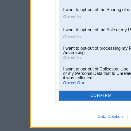
also be disclosed by us to 
I want to opt-out of the Sharing of 
Downstream Participants
th
Opted In
third parties.
I want to opt-out of the Sale of my 
Opted In
I want to opt-out of processing my 
Advertising.
Opted In
I want to opt-out of Collection, Use
of my Personal Data that Is Unrelat
it was collected.
Opted Out
CONFIRM
Data Deletion