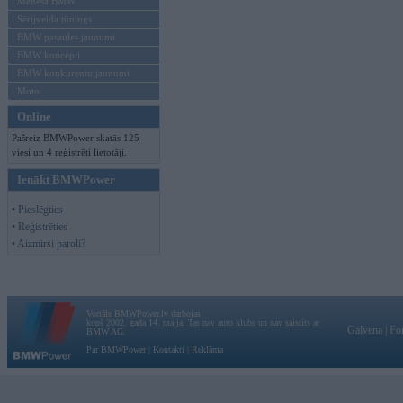
Mēneša BMW
Sērijveida tūnings
BMW pasaules jaunumi
BMW koncepti
BMW konkurentu jaunumi
Moto
Online
Pašreiz BMWPower skatās 125
viesi un 4 reģistrēti lietotāji.
Ienākt BMWPower
• Pieslēgties
• Reģistrēties
• Aizmirsi paroli?
Vortāls BMWPower.lv darbojas
kopš 2002. gada 14. maija. Tas nav auto klubs un nav saistīts ar
Galvena
|
Fo
BMW AG.
Par BMWPower
|
Kontakti
|
Reklāma