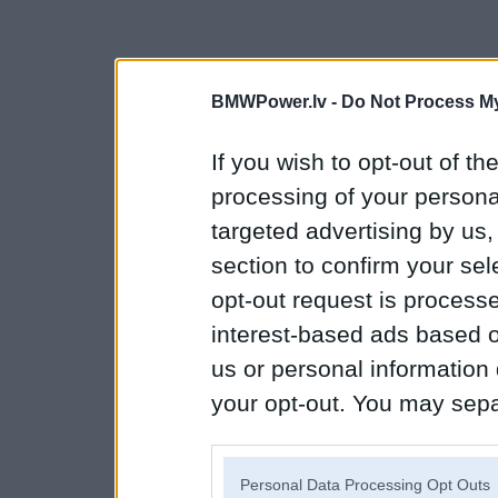
BMWPower.lv -
Do Not Process My
If you wish to opt-out of the
processing of your personal
targeted advertising by us
section to confirm your sel
opt-out request is proces
interest-based ads based o
us or personal information d
your opt-out. You may separ
disclosure of your personal
IAB’s list of downstream pa
Personal Data Processing Opt Outs