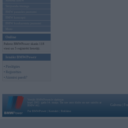
Mēneša BMW
Sērijveida tūnings
BMW pasaules jaunumi
BMW koncepti
BMW konkurentu jaunumi
Moto
Online
Pašreiz BMWPower skatās 118
viesi un 5 reģistrēti lietotāji.
Ienākt BMWPower
• Pieslēgties
• Reģistrēties
• Aizmirsi paroli?
Vortāls BMWPower.lv darbojas
kopš 2002. gada 14. maija. Tas nav auto klubs un nav saistīts ar
Galvena
|
Fo
BMW AG.
Par BMWPower
|
Kontakti
|
Reklāma