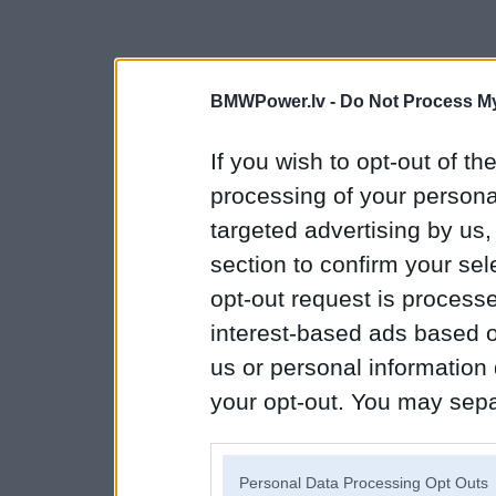
BMWPower.lv -
Do Not Process My
If you wish to opt-out of the
processing of your personal
targeted advertising by us
section to confirm your sel
opt-out request is proces
interest-based ads based o
us or personal information d
your opt-out. You may separ
disclosure of your personal
IAB’s list of downstream pa
Personal Data Processing Opt Outs