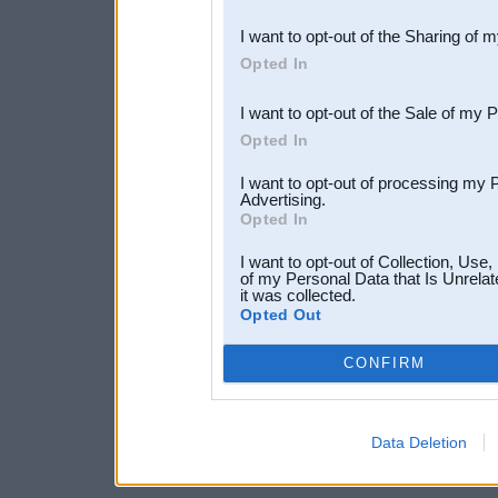
also be disclosed by us to 
I want to opt-out of the Sharing of 
Downstream Participants
th
Opted In
third parties.
I want to opt-out of the Sale of my 
Opted In
I want to opt-out of processing my 
Advertising.
Opted In
I want to opt-out of Collection, Use
of my Personal Data that Is Unrelat
it was collected.
Opted Out
CONFIRM
Data Deletion