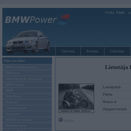
Sveiks,
Viesi!
Ie
Galvenā
Forums
Galerijas
Ziņas un raksti
Lietotāja 
BMW modeļu jaunumi
BMW testi
Tehnoloģijas & sasniegumi
BMW Latvijā
Lietotājvārds:
MINI
Pilsēta:
Rolls-Royce
Braucu ar:
Pasākumi
Vadāmības tests
Ziņojumi forumā:
Autosports
BMWPower aktuāli
Offline
Reklāmas raksti