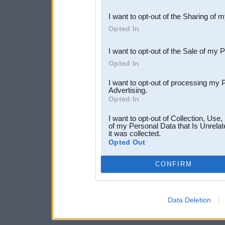
also be disclosed by us to 
I want to opt-out of the Sharing of 
Downstream Participants
th
Opted In
third parties.
I want to opt-out of the Sale of my 
Opted In
I want to opt-out of processing my 
Advertising.
Opted In
I want to opt-out of Collection, Use
of my Personal Data that Is Unrelat
it was collected.
Opted Out
CONFIRM
Data Deletion