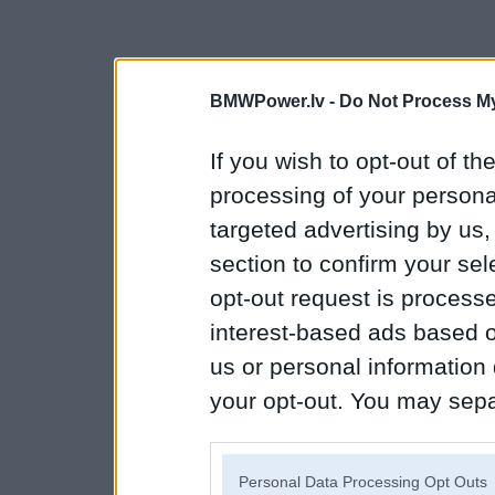
BMWPower.lv -
Do Not Process My
If you wish to opt-out of the
processing of your personal
targeted advertising by us
section to confirm your sel
opt-out request is proces
interest-based ads based o
us or personal information d
your opt-out. You may separ
disclosure of your personal
IAB’s list of downstream pa
Personal Data Processing Opt Outs