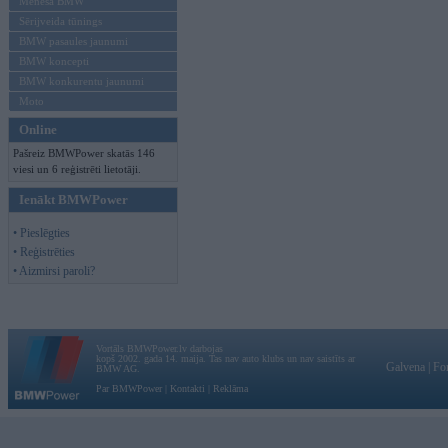
Mēneša BMW
Sērijveida tūnings
BMW pasaules jaunumi
BMW koncepti
BMW konkurentu jaunumi
Moto
Online
Pašreiz BMWPower skatās 146
viesi un 6 reģistrēti lietotāji.
Ienākt BMWPower
• Pieslēgties
• Reģistrēties
• Aizmirsi paroli?
Vortāls BMWPower.lv darbojas
kopš 2002. gada 14. maija. Tas nav auto klubs un nav saistīts ar
Galvena
|
Fo
BMW AG.
Par BMWPower
|
Kontakti
|
Reklāma