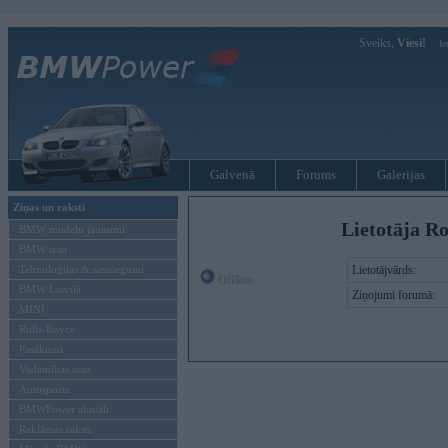
Sveiks,
Viesi!
Ie
Galvenā
Forums
Galerijas
Ziņas un raksti
Lietotāja Ro
BMW modeļu jaunumi
BMW testi
Tehnoloģijas & sasniegumi
Lietotājvārds:
Offline
BMW Latvijā
Ziņojumi forumā:
MINI
Rolls-Royce
Pasākumi
Vadāmības tests
Autosports
BMWPower aktuāli
Reklāmas raksti