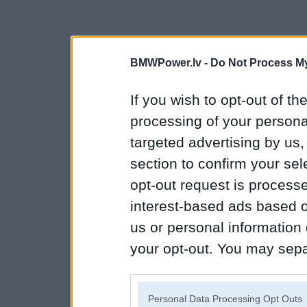
BMWPower.lv -
Do Not Process My
If you wish to opt-out of the
processing of your personal
targeted advertising by us
section to confirm your sel
opt-out request is proces
interest-based ads based o
us or personal information d
your opt-out. You may separ
disclosure of your personal
IAB’s list of downstream pa
Personal Data Processing Opt Outs