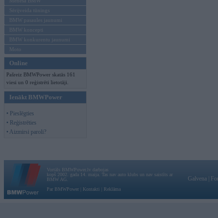
Mēneša BMW
Sērijveida tūnings
BMW pasaules jaunumi
BMW koncepti
BMW konkurentu jaunumi
Moto
Online
Pašreiz BMWPower skatās 161
viesi un 0 reģistrēti lietotāji.
Ienākt BMWPower
• Pieslēgties
• Reģistrēties
• Aizmirsi paroli?
Vortāls BMWPower.lv darbojas
kopš 2002. gada 14. maija. Tas nav auto klubs un nav saistīts ar
Galvena
|
Fo
BMW AG.
Par BMWPower
|
Kontakti
|
Reklāma