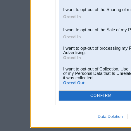
also be disclosed by us to 
I want to opt-out of the Sharing of 
Downstream Participants
th
Opted In
third parties.
I want to opt-out of the Sale of my 
Opted In
I want to opt-out of processing my 
Advertising.
Opted In
I want to opt-out of Collection, Use
of my Personal Data that Is Unrelat
it was collected.
Opted Out
CONFIRM
Data Deletion