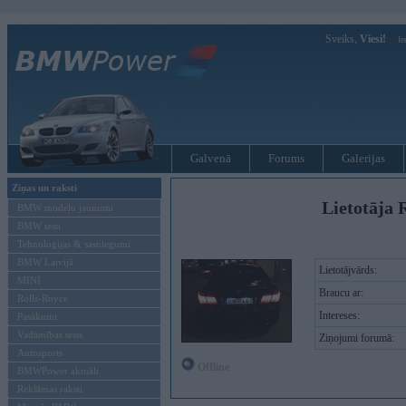
Sveiks,
Viesi!
Ie
Galvenā
Forums
Galerijas
Ziņas un raksti
Lietotāja R
BMW modeļu jaunumi
BMW testi
Tehnoloģijas & sasniegumi
BMW Latvijā
Lietotājvārds:
MINI
Braucu ar:
Rolls-Royce
Intereses:
Pasākumi
Vadāmības tests
Ziņojumi forumā:
Autosports
Offline
BMWPower aktuāli
Reklāmas raksti