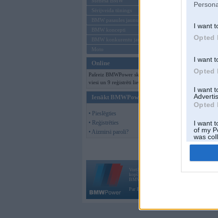
Mēneša BMW
Persona
Sērijveida tūnings
BMW pasaules jaunumi
I want t
BMW koncepti
Opted 
BMW konkurentu jaunumi
Moto
I want t
Online
Opted 
Pašreiz BMWPower skatās 108
viesi un 9 reģistrēti lietotāji.
I want 
Advertis
Ienākt BMWPower
Opted 
• Pieslēgties
• Reģistrēties
I want t
of my P
• Aizmirsi paroli?
was col
Opted 
Vortāls BMWPower.lv darbojas
kopš 2002. gada 14. maija. Tas nav auto klubs
BMW AG.
Par BMWPower
|
Kontakti
|
Reklāma