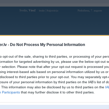
Sveiks,
Viesi!
|
Piektdiena, 7. augusts
Ienākt
Reģistrācija
Forums
Galerijas
Reģistrācija
Lietotāji
Meklētājs
.lv -
Do Not Process My Personal Information
Lietotāja Rikbetlove profils
to opt-out of the sale, sharing to third parties, or processing of your per
formation for targeted advertising by us, please use the below opt-out s
Lietotājvārds:
Rikbetlove
r selection. Please note that after your opt-out request is processed y
eing interest-based ads based on personal information utilized by us or
Ziņojumi forumā:
0
disclosed to third parties prior to your opt-out. You may separately opt-
Pēdējie ziņojumi forumā
[
]
losure of your personal information by third parties on the IAB’s list of
. This information may also be disclosed by us to third parties on the
IA
Participants
that may further disclose it to other third parties.