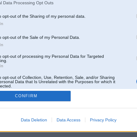
l Data Processing Opt Outs
o opt-out of the Sharing of my personal data.
In
o opt-out of the Sale of my Personal Data.
In
to opt-out of processing my Personal Data for Targeted
ing.
In
o opt-out of Collection, Use, Retention, Sale, and/or Sharing
ersonal Data that Is Unrelated with the Purposes for which it
lected.
Out
CONFIRM
 un nav saistīts ar
Galvena
|
Forums
|
Galerijas
|
Reģistrācija
|
Lietotaāji
|
Meklētājs
|
Reklā
Data Deletion
Data Access
Privacy Policy