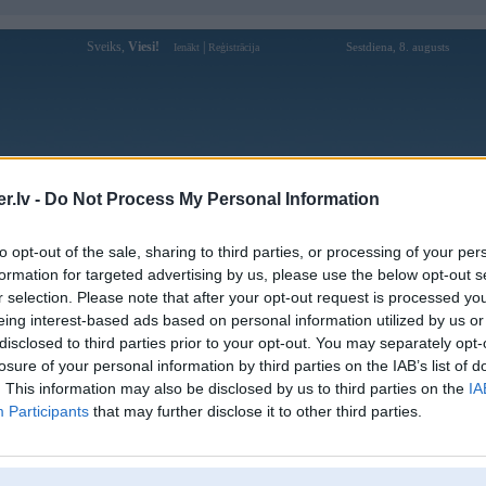
Sveiks,
Viesi!
|
Sestdiena, 8. augusts
Ienākt
Reģistrācija
Forums
Galerijas
Reģistrācija
Lietotāji
Meklētājs
.lv -
Do Not Process My Personal Information
Lietotāja Resnais50 profils
to opt-out of the sale, sharing to third parties, or processing of your per
formation for targeted advertising by us, please use the below opt-out s
Pēdējo reizi manīts: 03. Sep 2022, 16:01
r selection. Please note that after your opt-out request is processed y
eing interest-based ads based on personal information utilized by us or
Lietotājvārds:
Resnais50
disclosed to third parties prior to your opt-out. You may separately opt-
Ziņojumi forumā:
3
losure of your personal information by third parties on the IAB’s list of
Pēdējie ziņojumi forumā
[
]
. This information may also be disclosed by us to third parties on the
IA
Participants
that may further disclose it to other third parties.