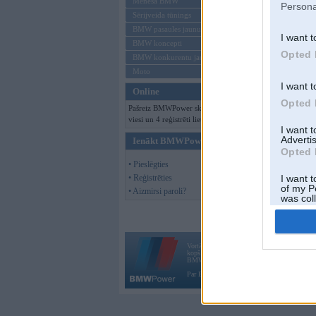
Mēneša BMW
Persona
Sērijveida tūnings
BMW pasaules jaunumi
I want t
BMW koncepti
Opted 
BMW konkurentu jaunumi
Moto
I want t
Online
Opted 
Pašreiz BMWPower skatās 101
viesi un 4 reģistrēti lietotāji.
I want 
Advertis
Ienākt BMWPower
Opted 
• Pieslēgties
• Reģistrēties
I want t
of my P
• Aizmirsi paroli?
was col
Opted 
Vortāls BMWPower.lv darbojas
kopš 2002. gada 14. maija. Tas nav auto klubs
BMW AG.
Par BMWPower
|
Kontakti
|
Reklāma