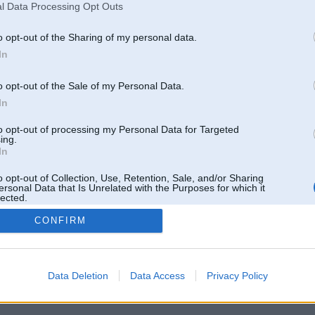
l Data Processing Opt Outs
o opt-out of the Sharing of my personal data.
In
o opt-out of the Sale of my Personal Data.
In
to opt-out of processing my Personal Data for Targeted
ing.
In
o opt-out of Collection, Use, Retention, Sale, and/or Sharing
ersonal Data that Is Unrelated with the Purposes for which it
lected.
Out
CONFIRM
 un nav saistīts ar
Galvena
|
Forums
|
Galerijas
|
Reģistrācija
|
Lietotaāji
|
Meklētājs
|
Reklā
Data Deletion
Data Access
Privacy Policy