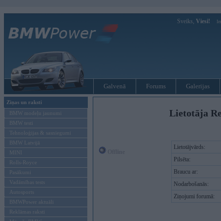
Sveiks,
Viesi!
Ie
Galvenā
Forums
Galerijas
Ziņas un raksti
Lietotāja Re
BMW modeļu jaunumi
BMW testi
Tehnoloģijas & sasniegumi
BMW Latvijā
Lietotājvārds:
Offline
MINI
Pilsēta:
Rolls-Royce
Braucu ar:
Pasākumi
Vadāmības tests
Nodarbošanās:
Autosports
Ziņojumi forumā:
BMWPower aktuāli
Reklāmas raksti