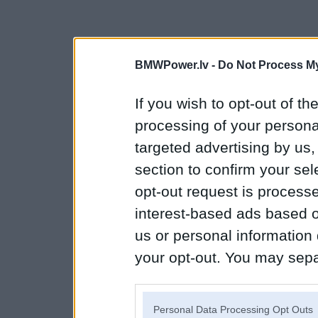
BMWPower.lv -
Do Not Process My
If you wish to opt-out of the
processing of your personal
targeted advertising by us
section to confirm your sel
opt-out request is proces
interest-based ads based o
us or personal information d
your opt-out. You may separ
disclosure of your personal
IAB’s list of downstream pa
Personal Data Processing Opt Outs