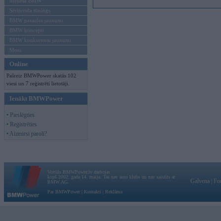
Mēneša BMW
Sērijveida tūnings
BMW pasaules jaunumi
BMW koncepti
BMW konkurentu jaunumi
Moto
Online
Pašreiz BMWPower skatās 102
viesi un 7 reģistrēti lietotāji.
Ienākt BMWPower
• Pieslēgties
• Reģistrēties
• Aizmirsi paroli?
Vortāls BMWPower.lv darbojas
kopš 2002. gada 14. maija. Tas nav auto klubs un nav saistīts ar
Galvena
|
Fo
BMW AG.
Par BMWPower
|
Kontakti
|
Reklāma