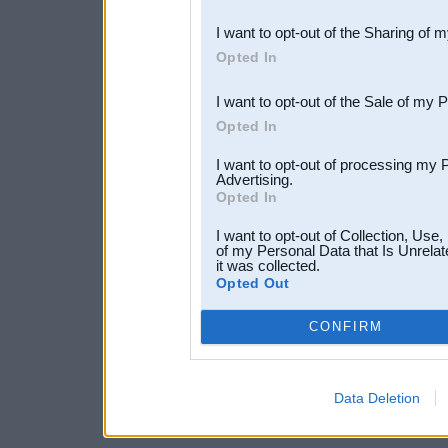
also be disclosed by us to 
I want to opt-out of the Sharing of 
Downstream Participants
th
Opted In
third parties.
I want to opt-out of the Sale of my 
Opted In
I want to opt-out of processing my 
Advertising.
Opted In
I want to opt-out of Collection, Use
of my Personal Data that Is Unrelat
it was collected.
Opted Out
CONFIRM
Data Deletion