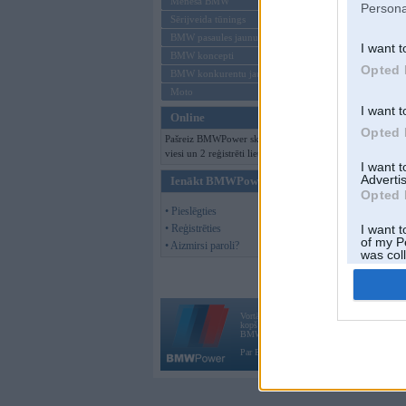
Mēneša BMW
Persona
Sērijveida tūnings
BMW pasaules jaunumi
I want t
BMW koncepti
Opted 
BMW konkurentu jaunumi
Moto
I want t
Online
Opted 
Pašreiz BMWPower skatās 111
viesi un 2 reģistrēti lietotāji.
I want 
Advertis
Ienākt BMWPower
Opted 
• Pieslēgties
• Reģistrēties
I want t
of my P
• Aizmirsi paroli?
was col
Opted 
Vortāls BMWPower.lv darbojas
kopš 2002. gada 14. maija. Tas nav auto klubs
BMW AG.
Par BMWPower
|
Kontakti
|
Reklāma