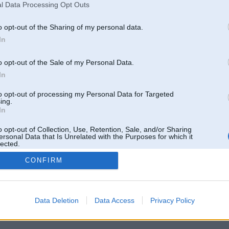
l Data Processing Opt Outs
o opt-out of the Sharing of my personal data.
In
o opt-out of the Sale of my Personal Data.
In
to opt-out of processing my Personal Data for Targeted
ing.
In
o opt-out of Collection, Use, Retention, Sale, and/or Sharing
ersonal Data that Is Unrelated with the Purposes for which it
lected.
Out
CONFIRM
 un nav saistīts ar
Galvena
|
Forums
|
Galerijas
|
Reģistrācija
|
Lietotaāji
|
Meklētājs
|
Reklā
Data Deletion
Data Access
Privacy Policy