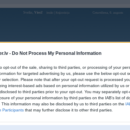
Sveiks,
Viesi!
|
Ceturtdiena, 6. augusts
Ienākt
Reģistrācija
Forums
Galerijas
Reģistrācija
Lietotāji
Meklētājs
.lv -
Do Not Process My Personal Information
Lietotāja RalfsTeters profils
to opt-out of the sale, sharing to third parties, or processing of your per
formation for targeted advertising by us, please use the below opt-out s
Pēdējo reizi manīts: 01. Sep 2016, 19:15
r selection. Please note that after your opt-out request is processed y
eing interest-based ads based on personal information utilized by us or
Lietotājvārds:
RalfsTeters
disclosed to third parties prior to your opt-out. You may separately opt-
Ziņojumi forumā:
38
losure of your personal information by third parties on the IAB’s list of
Pēdējie ziņojumi forumā
[
]
. This information may also be disclosed by us to third parties on the
IA
Participants
that may further disclose it to other third parties.