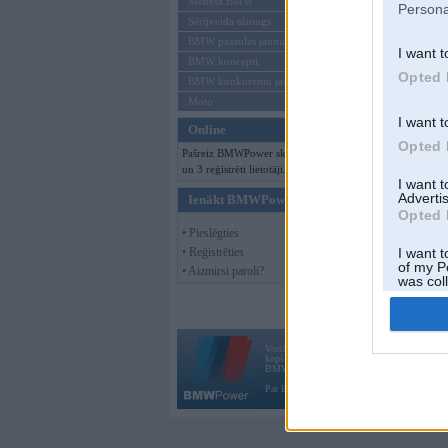
Mēneša BMW
Persona
Sērijveida tūnings
BMW pasaules jaunumi
I want t
BMW koncepti
Opted 
BMW konkurentu jaunumi
Moto
I want t
Online
Opted 
Pašreiz BMWPower skatās 82 viesi
un 3 reģistrēti lietotāji.
I want 
Advertis
Ienākt BMWPower
Opted 
• Pieslēgties
• Reģistrēties
I want t
of my P
• Aizmirsi paroli?
was col
Opted 
Vortāls BMWPower.lv darbojas
kopš 2002. gada 14. maija. Tas nav auto klubs
BMW AG.
Par BMWPower
|
Kontakti
|
Reklāma