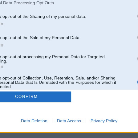
l Data Processing Opt Outs
o opt-out of the Sharing of my personal data.
In
o opt-out of the Sale of my Personal Data.
In
to opt-out of processing my Personal Data for Targeted
ing.
In
o opt-out of Collection, Use, Retention, Sale, and/or Sharing
ersonal Data that Is Unrelated with the Purposes for which it
lected.
Out
CONFIRM
 un nav saistīts ar
Galvena
|
Forums
|
Galerijas
|
Reģistrācija
|
Lietotaāji
|
Meklētājs
|
Reklā
Data Deletion
Data Access
Privacy Policy