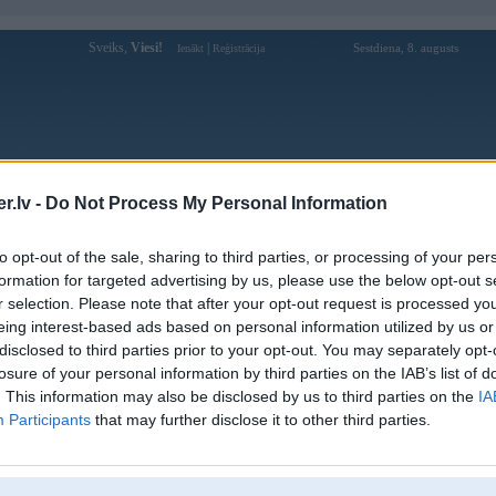
Sveiks,
Viesi!
|
Sestdiena, 8. augusts
Ienākt
Reģistrācija
Forums
Galerijas
Reģistrācija
Lietotāji
Meklētājs
.lv -
Do Not Process My Personal Information
Lietotāja Raituha profils
to opt-out of the sale, sharing to third parties, or processing of your per
formation for targeted advertising by us, please use the below opt-out s
Pēdējo reizi manīts: 04. Jan 2023, 14:13
r selection. Please note that after your opt-out request is processed y
eing interest-based ads based on personal information utilized by us or
Lietotājvārds:
Raituha
disclosed to third parties prior to your opt-out. You may separately opt-
Pilsēta:
Ogre
losure of your personal information by third parties on the IAB’s list of
Braucu ar:
smirdekli
. This information may also be disclosed by us to third parties on the
IA
Nodarbošanās:
mehaņiks
Participants
that may further disclose it to other third parties.
Ziņojumi forumā:
124
Pēdējie ziņojumi forumā
[
]