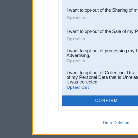
also be disclosed by us to 
I want to opt-out of the Sharing of 
Downstream Participants
th
Opted In
third parties.
I want to opt-out of the Sale of my 
Opted In
I want to opt-out of processing my 
Advertising.
Opted In
I want to opt-out of Collection, Use
of my Personal Data that Is Unrelat
it was collected.
Opted Out
CONFIRM
Data Deletion