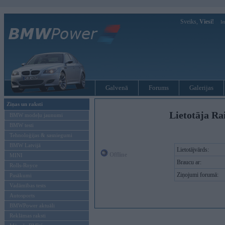
Sveiks,
Viesi!
Ie
Galvenā
Forums
Galerijas
Ziņas un raksti
Lietotāja Ra
BMW modeļu jaunumi
BMW testi
Tehnoloģijas & sasniegumi
BMW Latvijā
Lietotājvārds:
Offline
MINI
Braucu ar:
Rolls-Royce
Ziņojumi forumā:
Pasākumi
Vadāmības tests
Autosports
BMWPower aktuāli
Reklāmas raksti