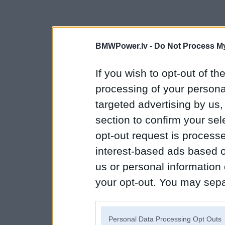
BMWPower.lv -
Do Not Process My
If you wish to opt-out of the
processing of your personal
targeted advertising by us
section to confirm your sel
opt-out request is proces
interest-based ads based o
us or personal information d
your opt-out. You may separ
disclosure of your personal
IAB’s list of downstream pa
Personal Data Processing Opt Outs