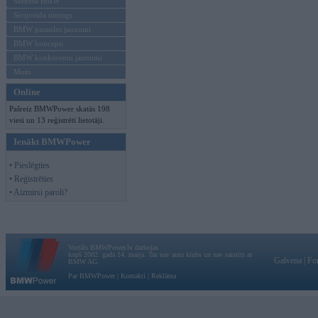
Mēneša BMW
Sērijveida tūnings
BMW pasaules jaunumi
BMW koncepti
BMW konkurentu jaunumi
Moto
Online
Pašreiz BMWPower skatās 198
viesi un 13 reģistrēti lietotāji.
Ienākt BMWPower
• Pieslēgties
• Reģistrēties
• Aizmirsi paroli?
Vortāls BMWPower.lv darbojas
kopš 2002. gada 14. maija. Tas nav auto klubs un nav saistīts ar
Galvena
|
Fo
BMW AG.
Par BMWPower
|
Kontakti
|
Reklāma