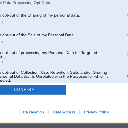
l Data Processing Opt Outs
o opt-out of the Sharing of my personal data.
In
o opt-out of the Sale of my Personal Data.
In
to opt-out of processing my Personal Data for Targeted
ing.
In
o opt-out of Collection, Use, Retention, Sale, and/or Sharing
ersonal Data that Is Unrelated with the Purposes for which it
lected.
Out
CONFIRM
 un nav saistīts ar
Galvena
|
Forums
|
Galerijas
|
Reģistrācija
|
Lietotaāji
|
Meklētājs
|
Reklā
Data Deletion
Data Access
Privacy Policy