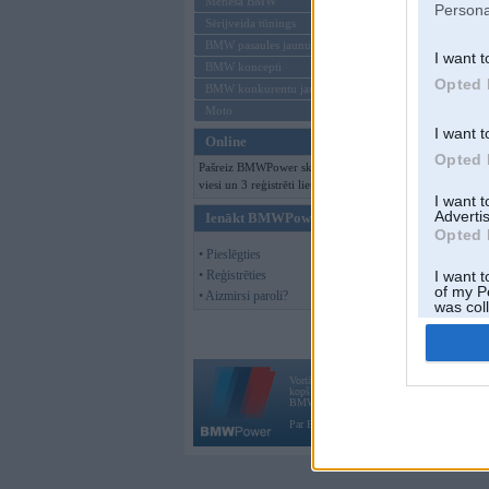
Mēneša BMW
Persona
Sērijveida tūnings
BMW pasaules jaunumi
I want t
BMW koncepti
Opted 
BMW konkurentu jaunumi
Moto
I want t
Online
Opted 
Pašreiz BMWPower skatās 100
viesi un 3 reģistrēti lietotāji.
I want 
Advertis
Ienākt BMWPower
Opted 
• Pieslēgties
• Reģistrēties
I want t
of my P
• Aizmirsi paroli?
was col
Opted 
Vortāls BMWPower.lv darbojas
kopš 2002. gada 14. maija. Tas nav auto klubs
BMW AG.
Par BMWPower
|
Kontakti
|
Reklāma