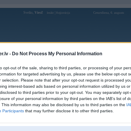
Sveiks,
Viesi!
|
Ceturtdiena, 6. augusts
Ienākt
Reģistrācija
Forums
Galerijas
Reģistrācija
Lietotāji
Meklētājs
.lv -
Do Not Process My Personal Information
Lietotāja Raimonis profils
to opt-out of the sale, sharing to third parties, or processing of your per
formation for targeted advertising by us, please use the below opt-out s
Pēdējo reizi manīts: 16. Mar 2022, 23:51
r selection. Please note that after your opt-out request is processed y
eing interest-based ads based on personal information utilized by us or
Lietotājvārds:
Raimonis
disclosed to third parties prior to your opt-out. You may separately opt-
Ziņojumi forumā:
6
losure of your personal information by third parties on the IAB’s list of
Pēdējie ziņojumi forumā
[
]
. This information may also be disclosed by us to third parties on the
IA
Participants
that may further disclose it to other third parties.