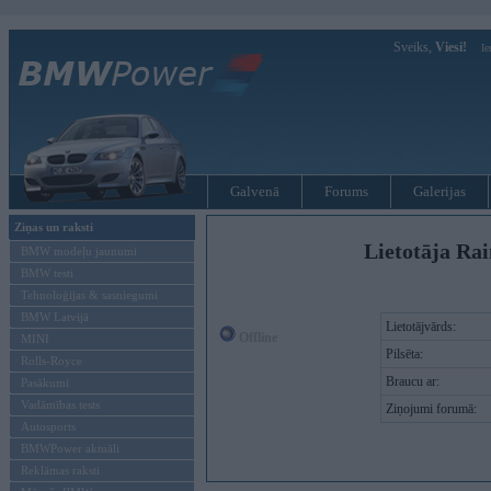
Sveiks,
Viesi!
Ie
Galvenā
Forums
Galerijas
Ziņas un raksti
Lietotāja Ra
BMW modeļu jaunumi
BMW testi
Tehnoloģijas & sasniegumi
BMW Latvijā
Lietotājvārds:
Offline
MINI
Pilsēta:
Rolls-Royce
Braucu ar:
Pasākumi
Vadāmības tests
Ziņojumi forumā:
Autosports
BMWPower aktuāli
Reklāmas raksti