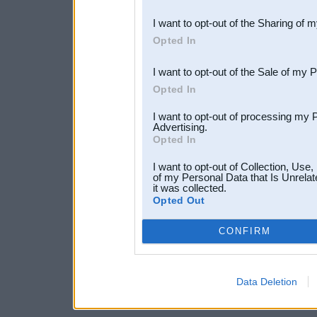
also be disclosed by us to 
I want to opt-out of the Sharing of 
Downstream Participants
th
Opted In
third parties.
I want to opt-out of the Sale of my 
Opted In
I want to opt-out of processing my 
Advertising.
Opted In
I want to opt-out of Collection, Use
of my Personal Data that Is Unrelat
it was collected.
Opted Out
CONFIRM
Data Deletion