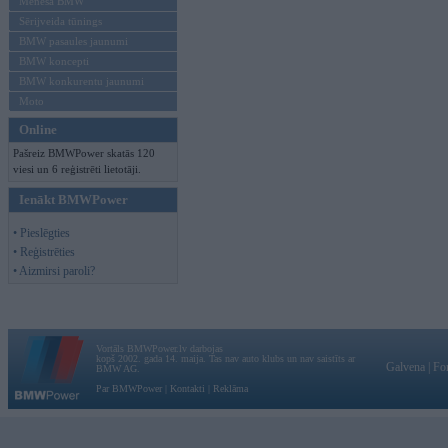
Mēneša BMW
Sērijveida tūnings
BMW pasaules jaunumi
BMW koncepti
BMW konkurentu jaunumi
Moto
Online
Pašreiz BMWPower skatās 120
viesi un 6 reģistrēti lietotāji.
Ienākt BMWPower
• Pieslēgties
• Reģistrēties
• Aizmirsi paroli?
Vortāls BMWPower.lv darbojas
kopš 2002. gada 14. maija. Tas nav auto klubs un nav saistīts ar
Galvena
|
Fo
BMW AG.
Par BMWPower
|
Kontakti
|
Reklāma