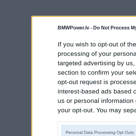
BMWPower.lv -
Do Not Process My
If you wish to opt-out of the
processing of your personal
targeted advertising by us
section to confirm your sel
opt-out request is proces
interest-based ads based o
us or personal information d
your opt-out. You may separ
disclosure of your personal
IAB’s list of downstream pa
Personal Data Processing Opt Outs