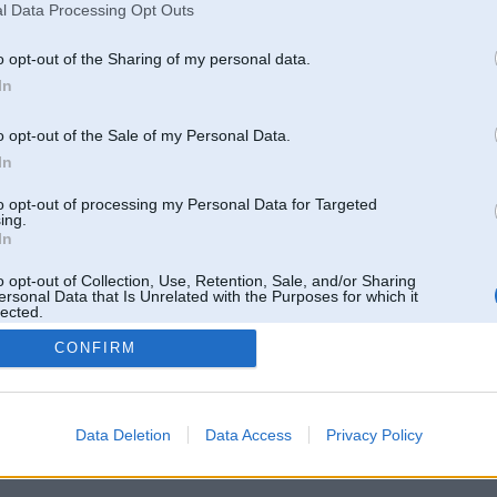
l Data Processing Opt Outs
o opt-out of the Sharing of my personal data.
In
o opt-out of the Sale of my Personal Data.
In
to opt-out of processing my Personal Data for Targeted
ing.
In
o opt-out of Collection, Use, Retention, Sale, and/or Sharing
ersonal Data that Is Unrelated with the Purposes for which it
lected.
Out
CONFIRM
 un nav saistīts ar
Galvena
|
Forums
|
Galerijas
|
Reģistrācija
|
Lietotaāji
|
Meklētājs
|
Reklā
Data Deletion
Data Access
Privacy Policy