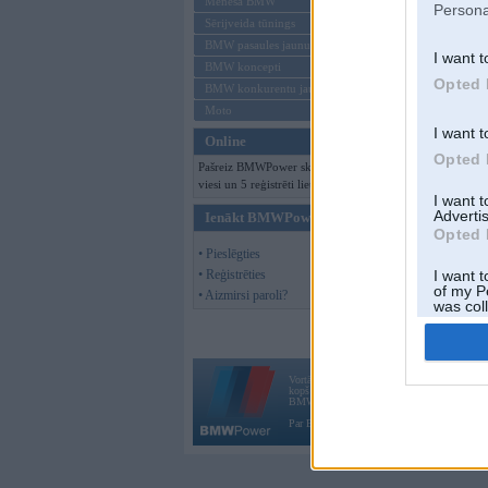
Mēneša BMW
Persona
Sērijveida tūnings
BMW pasaules jaunumi
I want t
BMW koncepti
Opted 
BMW konkurentu jaunumi
Moto
I want t
Online
Opted 
Pašreiz BMWPower skatās 110
viesi un 5 reģistrēti lietotāji.
I want 
Advertis
Ienākt BMWPower
Opted 
• Pieslēgties
• Reģistrēties
I want t
of my P
• Aizmirsi paroli?
was col
Opted 
Vortāls BMWPower.lv darbojas
kopš 2002. gada 14. maija. Tas nav auto klubs
BMW AG.
Par BMWPower
|
Kontakti
|
Reklāma