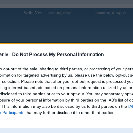
Sveiks,
Viesi!
|
Ceturtdiena, 6. augusts
Ienākt
Reģistrācija
Forums
Galerijas
Reģistrācija
Lietotāji
Meklētājs
.lv -
Do Not Process My Personal Information
Lietotāja RUDICK profils
to opt-out of the sale, sharing to third parties, or processing of your per
formation for targeted advertising by us, please use the below opt-out s
Pēdējo reizi manīts: 13. Jul 2014, 10:23
r selection. Please note that after your opt-out request is processed y
eing interest-based ads based on personal information utilized by us or
Lietotājvārds:
RUDICK
disclosed to third parties prior to your opt-out. You may separately opt-
Pilsēta:
Rīga
losure of your personal information by third parties on the IAB’s list of
Braucu ar:
E91
. This information may also be disclosed by us to third parties on the
IA
Ziņojumi forumā:
321
Participants
that may further disclose it to other third parties.
Pēdējie ziņojumi forumā
[
]