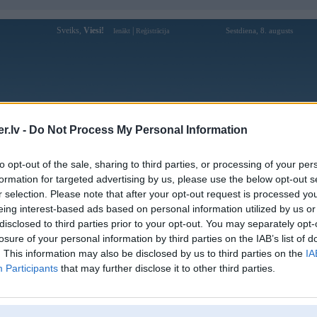
Sveiks,
Viesi!
|
Sestdiena, 8. augusts
Ienākt
Reģistrācija
Forums
Galerijas
Reģistrācija
Lietotāji
Meklētājs
.lv -
Do Not Process My Personal Information
Lietotāja RT2 profils
to opt-out of the sale, sharing to third parties, or processing of your per
formation for targeted advertising by us, please use the below opt-out s
Lietotājvārds:
RT2
r selection. Please note that after your opt-out request is processed y
eing interest-based ads based on personal information utilized by us or
Ziņojumi forumā:
44
disclosed to third parties prior to your opt-out. You may separately opt-
Pēdējie ziņojumi forumā
[
]
losure of your personal information by third parties on the IAB’s list of
. This information may also be disclosed by us to third parties on the
IA
Participants
that may further disclose it to other third parties.