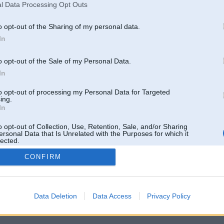
l Data Processing Opt Outs
o opt-out of the Sharing of my personal data.
In
o opt-out of the Sale of my Personal Data.
In
to opt-out of processing my Personal Data for Targeted
ing.
In
o opt-out of Collection, Use, Retention, Sale, and/or Sharing
ersonal Data that Is Unrelated with the Purposes for which it
lected.
Out
CONFIRM
 un nav saistīts ar
Galvena
|
Forums
|
Galerijas
|
Reģistrācija
|
Lietotaāji
|
Meklētājs
|
Reklā
Data Deletion
Data Access
Privacy Policy