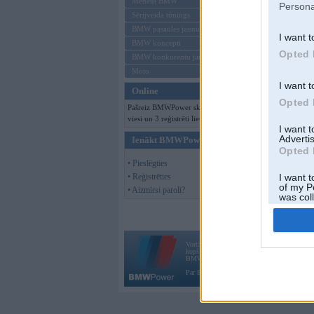
Mēneša BMW
Persona
Sērijveida tūnings
BMW pasaules jaunumi
I want t
BMW koncepti
Opted 
BMW konkurentu jaunumi
Moto
I want t
Online
Opted 
Pašreiz BMWPower skatās 137
viesi un 3 reģistrēti lietotāji.
I want 
Advertis
Ienākt BMWPower
Opted 
• Pieslēgties
• Reģistrēties
I want t
of my P
• Aizmirsi paroli?
was col
Opted 
Vortāls BMWPower.lv darbojas
kopš 2002. gada 14. maija. Tas nav auto klubs
BMW AG.
Par BMWPower
|
Kontakti
|
Reklāma