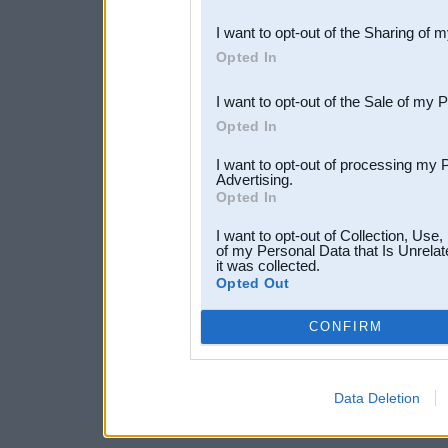
also be disclosed by us to 
I want to opt-out of the Sharing of 
Downstream Participants
th
Opted In
third parties.
I want to opt-out of the Sale of my 
Opted In
I want to opt-out of processing my 
Advertising.
Opted In
I want to opt-out of Collection, Use
of my Personal Data that Is Unrelat
it was collected.
Opted Out
CONFIRM
Data Deletion