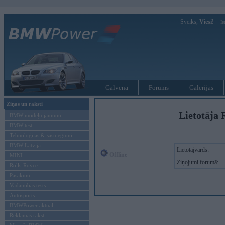
Sveiks,
Viesi!
Ie
Galvenā
Forums
Galerijas
Ziņas un raksti
Lietotāja 
BMW modeļu jaunumi
BMW testi
Tehnoloģijas & sasniegumi
BMW Latvijā
Lietotājvārds:
Offline
MINI
Ziņojumi forumā:
Rolls-Royce
Pasākumi
Vadāmības tests
Autosports
BMWPower aktuāli
Reklāmas raksti