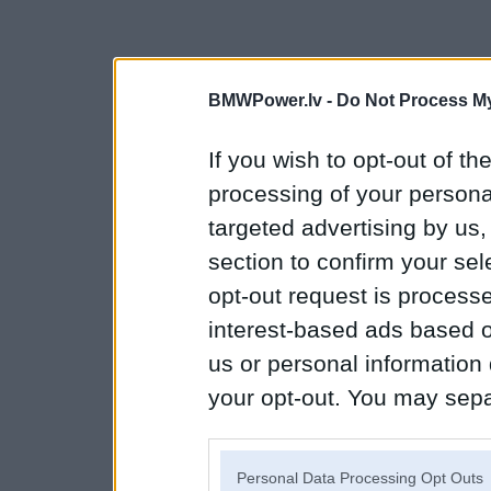
BMWPower.lv -
Do Not Process My
If you wish to opt-out of the
processing of your personal
targeted advertising by us
section to confirm your sel
opt-out request is proces
interest-based ads based o
us or personal information d
your opt-out. You may separ
disclosure of your personal
IAB’s list of downstream pa
Personal Data Processing Opt Outs