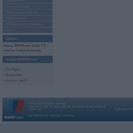
Mēneša BMW
Sērijveida tūnings
BMW pasaules jaunumi
BMW koncepti
BMW konkurentu jaunumi
Moto
Online
Pašreiz BMWPower skatās 170
viesi un 2 reģistrēti lietotāji.
Ienākt BMWPower
• Pieslēgties
• Reģistrēties
• Aizmirsi paroli?
Vortāls BMWPower.lv darbojas
kopš 2002. gada 14. maija. Tas nav auto klubs un nav saistīts ar
Galvena
|
Fo
BMW AG.
Par BMWPower
|
Kontakti
|
Reklāma